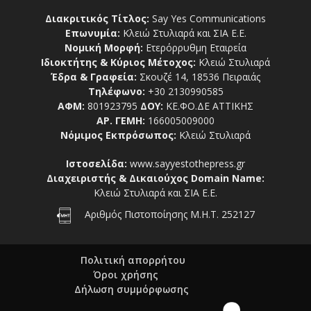
Διακριτικός Τίτλος:
Say Yes Communications
Επωνυμία:
Κλειώ Στυλιαρά και ΣΙΑ Ε.Ε.
Νομική Μορφή:
Ετερόρρυθμη Εταιρεία
Ιδιοκτήτης & Κύριος Μέτοχος:
Κλειώ Στυλιαρά
Έδρα & Γραφεία:
Σκουζέ 14, 18536 Πειραιάς
Τηλέφωνο:
+30 2130990585
ΑΦΜ:
801923795
ΔΟΥ:
ΚΕ.ΦΟ.ΔΕ ΑΤΤΙΚΗΣ
ΑΡ. ΓΕΜΗ:
166005009000
Νόμιμος Εκπρόσωπος:
Κλειώ Στυλιαρά
Ιστοσελίδα:
www.sayyestothepress.gr
Διαχειριστής & Δικαιούχος Domain Name:
Κλειώ Στυλιαρά και ΣΙΑ Ε.Ε.
Αριθμός Πιστοποίησης Μ.Η.Τ. 252127
Πολιτική απορρήτου
Όροι χρήσης
Δήλωση συμμόρφωσης