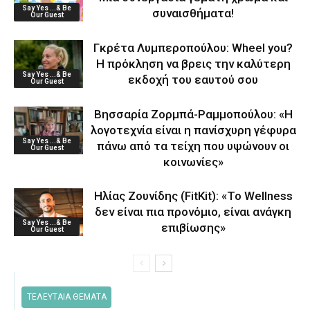
Say Yes ...& Be
συναισθήματα!
Our Guest
Γκρέτα Λυμπεροπούλου: Wheel you?
Η πρόκληση να βρεις την καλύτερη
Say Yes ...& Be
εκδοχή του εαυτού σου
Our Guest
Βησσαρία Ζορμπά-Ραμμοπούλου: «Η
λογοτεχνία είναι η πανίσχυρη γέφυρα
Say Yes ...& Be
πάνω από τα τείχη που υψώνουν οι
Our Guest
κοινωνίες»
Ηλίας Ζουνίδης (FitKit): «Το Wellness
δεν είναι πια προνόμιο, είναι ανάγκη
Say Yes ...& Be
επιβίωσης»
Our Guest
ΤΕΛΕΥΤΑΙΑ ΘΕΜΑΤΑ