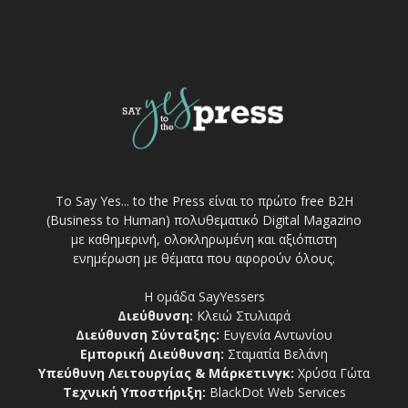
Το Say Yes... to the Press είναι το πρώτο free Β2Η
(Business to Human) πολυθεματικό Digital Magazino
με καθημερινή, ολοκληρωμένη και αξιόπιστη
ενημέρωση με θέματα που αφορούν όλους.
Η ομάδα SayYessers
Διεύθυνση:
Κλειώ Στυλιαρά
Διεύθυνση Σύνταξης:
Ευγενία Αντωνίου
Εμπορική Διεύθυνση:
Σταματία Βελάνη
Υπεύθυνη Λειτουργίας & Μάρκετινγκ:
Χρύσα Γώτα
Τεχνική Υποστήριξη:
BlackDot Web Services