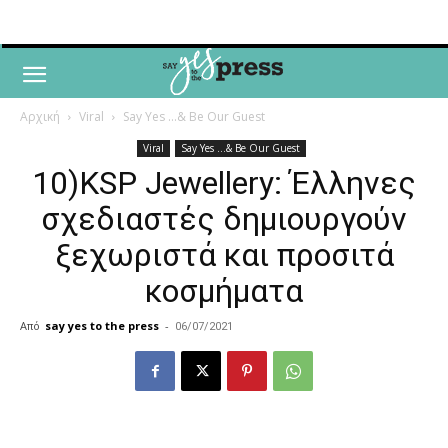
Αρχική
Viral
Say Yes ...& Be Our Guest
Viral
Say Yes ...& Be Our Guest
10)KSP Jewellery: Έλληνες
σχεδιαστές δημιουργούν
ξεχωριστά και προσιτά
κοσμήματα
Από
say yes to the press
-
06/07/2021