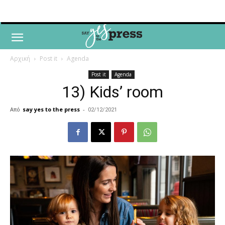
Αρχική
Post it
Agenda
Post it
Agenda
13) Kids’ room
Από
say yes to the press
-
02/12/2021