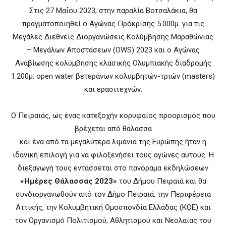
Στις 27 Μαΐου 2023, στην παραλία Βοτσαλάκια, θα
πραγματοποιηθεί ο Αγώνας Πρόκρισης 5.000μ. για τις
Μεγάλες Διεθνείς Διοργανώσεις Κολύμβησης Μαραθώνιας
– Μεγάλων Αποστάσεων (OWS) 2023 και ο Αγώνας
Αναβίωσης κολύμβησης κλασικής Ολυμπιακής διαδρομής
1.200μ. open water βετεράνων κολυμβητών-τριών (masters)
και ερασιτεχνών.
Ο Πειραιάς, ως ένας κατεξοχήν κορυφαίος προορισμός που
βρέχεται από θάλασσα
και ένα από τα μεγαλύτερα λιμάνια της Ευρώπης ήταν η
ιδανική επιλογή για να φιλοξενήσει τους αγώνες αυτούς. Η
διεξαγωγή τους εντάσσεται στο πανόραμα εκδηλώσεων
«Ημέρες Θάλασσας 2023»
του Δήμου Πειραιά και θα
συνδιοργανωθούν από τον Δήμο Πειραιά, την Περιφέρεια
Αττικής, την Κολυμβητική Ομοσπονδία Ελλάδας (ΚΟΕ) και
τον Οργανισμό Πολιτισμού, Αθλητισμού και Νεολαίας του