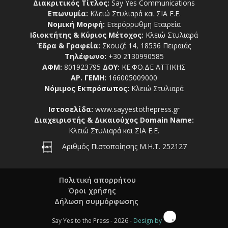
Διακριτικός Τίτλος:
Say Yes Communications
Επωνυμία:
Κλειώ Στυλιαρά και ΣΙΑ Ε.Ε.
Νομική Μορφή:
Ετερόρρυθμη Εταιρεία
Ιδιοκτήτης & Κύριος Μέτοχος:
Κλειώ Στυλιαρά
Έδρα & Γραφεία:
Σκουζέ 14, 18536 Πειραιάς
Τηλέφωνο:
+30 2130990585
ΑΦΜ:
801923795
ΔΟΥ:
ΚΕ.ΦΟ.ΔΕ ΑΤΤΙΚΗΣ
ΑΡ. ΓΕΜΗ:
166005009000
Νόμιμος Εκπρόσωπος:
Κλειώ Στυλιαρά
Ιστοσελίδα:
www.sayyestothepress.gr
Διαχειριστής & Δικαιούχος Domain Name:
Κλειώ Στυλιαρά και ΣΙΑ Ε.Ε.
Αριθμός Πιστοποίησης Μ.Η.Τ. 252127
Πολιτική απορρήτου
Όροι χρήσης
Δήλωση συμμόρφωσης
Say Yes to the Press - 2026 -
Design by