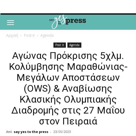
Αρχική
Post it
Agenda
Post it
Agenda
Αγώνας Πρόκρισης 5χλμ.
Κολύμβησης Μαραθώνιας-
Μεγάλων Αποστάσεων
(OWS) & Αναβίωσης
Κλασικής Ολυμπιακής
Διαδρομής στις 27 Μαΐου
στον Πειραιά
Από
say yes to the press
-
23/05/2023