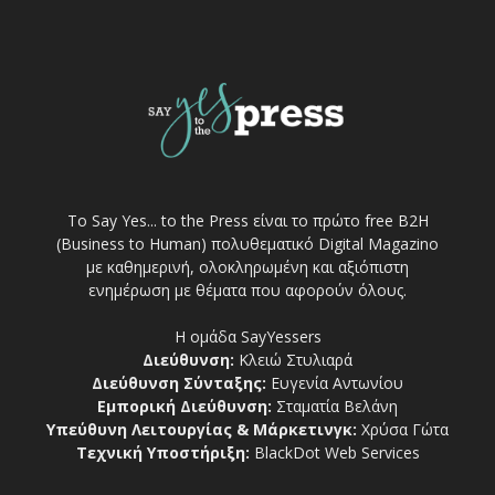
Το Say Yes... to the Press είναι το πρώτο free Β2Η
(Business to Human) πολυθεματικό Digital Magazino
με καθημερινή, ολοκληρωμένη και αξιόπιστη
ενημέρωση με θέματα που αφορούν όλους.
Η ομάδα SayYessers
Διεύθυνση:
Κλειώ Στυλιαρά
Διεύθυνση Σύνταξης:
Ευγενία Αντωνίου
Εμπορική Διεύθυνση:
Σταματία Βελάνη
Υπεύθυνη Λειτουργίας & Μάρκετινγκ:
Χρύσα Γώτα
Τεχνική Υποστήριξη:
BlackDot Web Services