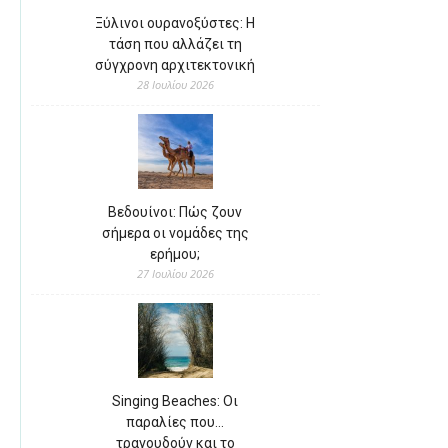
Ξύλινοι ουρανοξύστες: Η
τάση που αλλάζει τη
σύγχρονη αρχιτεκτονική
28 Ιουλίου 2026
Βεδουίνοι: Πώς ζουν
σήμερα οι νομάδες της
ερήμου;
27 Ιουλίου 2026
Singing Beaches: Οι
παραλίες που…
τραγουδούν και το