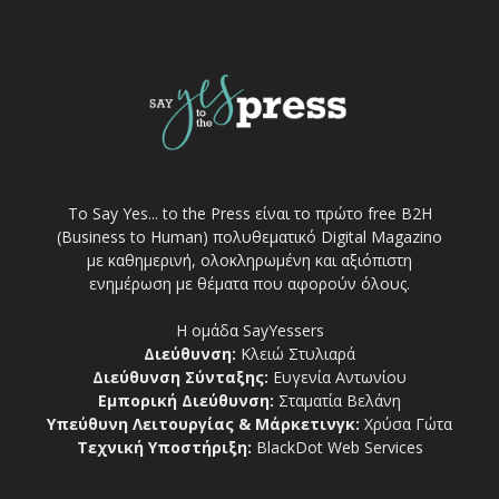
Το Say Yes... to the Press είναι το πρώτο free Β2Η
(Business to Human) πολυθεματικό Digital Magazino
με καθημερινή, ολοκληρωμένη και αξιόπιστη
ενημέρωση με θέματα που αφορούν όλους.
Η ομάδα SayYessers
Διεύθυνση:
Κλειώ Στυλιαρά
Διεύθυνση Σύνταξης:
Ευγενία Αντωνίου
Εμπορική Διεύθυνση:
Σταματία Βελάνη
Υπεύθυνη Λειτουργίας & Μάρκετινγκ:
Χρύσα Γώτα
Τεχνική Υποστήριξη:
BlackDot Web Services