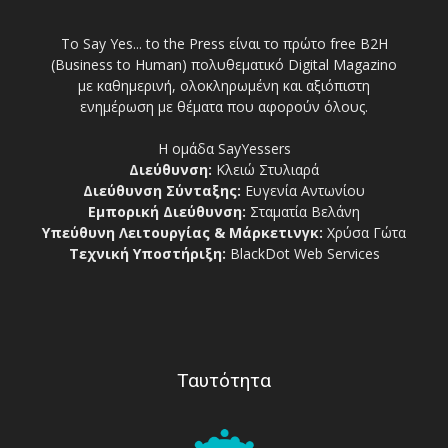
Το Say Yes... to the Press είναι το πρώτο free Β2Η
(Business to Human) πολυθεματικό Digital Magazino
με καθημερινή, ολοκληρωμένη και αξιόπιστη
ενημέρωση με θέματα που αφορούν όλους.
Η ομάδα SayYessers
Διεύθυνση:
Κλειώ Στυλιαρά
Διεύθυνση Σύνταξης:
Ευγενία Αντωνίου
Εμπορική Διεύθυνση:
Σταματία Βελάνη
Υπεύθυνη Λειτουργίας & Μάρκετινγκ:
Χρύσα Γώτα
Τεχνική Υποστήριξη:
BlackDot Web Services
Ταυτότητα