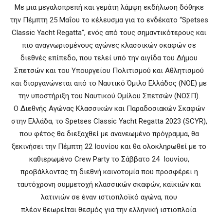
Με μια μεγαλοπρεπή και γεμάτη λάμψη εκδήλωση δόθηκε
την Πέμπτη 25 Μαΐου το κέλευσμα για το ενδέκατο “Spetses
Classic Yacht Regatta”, ενός από τους σημαντικότερους και
πιο αναγνωρισμένους αγώνες κλασσικών σκαφών σε
διεθνές επίπεδο, που τελεί υπό την αιγίδα του Δήμου
Σπετσών και του Υπουργείου Πολιτισμού και Αθλητισμού
και διοργανώνεται από το Ναυτικό Όμιλο Ελλάδος (NOE) με
την υποστήριξη του Ναυτικού Ομίλου Σπετσών (ΝΟΣΠ).
Ο Διεθνής Αγώνας Κλασσικών και Παραδοσιακών Σκαφών
στην Ελλάδα, το Spetses Classic Yacht Regatta 2023 (SCYR),
που φέτος θα διεξαχθεί με ανανεωμένο πρόγραμμα, θα
ξεκινήσει την Πέμπτη 22 Ιουνίου και θα ολοκληρωθεί με το
καθιερωμένο Crew Party το Σάββατο 24 Ιουνίου,
προβάλλοντας τη διεθνή καινοτομία που προσφέρει η
ταυτόχρονη συμμετοχή κλασσικών σκαφών, καϊκιών και
λατινιών σε έναν ιστιοπλοϊκό αγώνα, που
πλέον θεωρείται θεσμός για την ελληνική ιστιοπλοΐα.