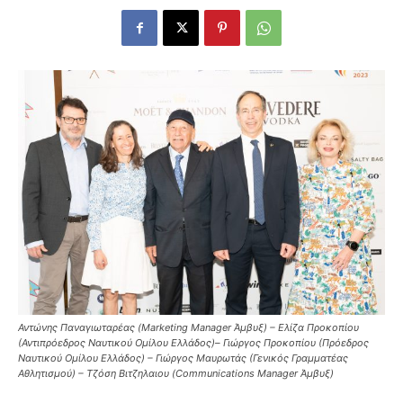
Αντώνης Παναγιωταρέας (Marketing Manager Άμβυξ) – Ελίζα Προκοπίου
(Αντιπρόεδρος Ναυτικού Ομίλου Ελλάδος)– Γιώργος Προκοπίου (Πρόεδρος
Ναυτικού Ομίλου Ελλάδος) – Γιώργος Μαυρωτάς (Γενικός Γραμματέας
Αθλητισμού) – Τζόση Βιτζηλαιου (Communications Manager Άμβυξ)