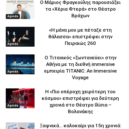
Ο Μάριος Φραγκούλης παρουσιάζει
τα «Χέρια Φτερά» στο Θέατρο
Βράχων
Agenda
«Η μάνα μου με πέταξε στη
θάλασσα» επιστρέφει στην
Πειραιώς 260
Agenda
Ο Τιτανικός «ζωντανεύει» στην
Αθήνα με τη διεθνή immersive
εμπειρία TITANIC: An Immersive
Agenda
Voyage
Η «Πιο υπέροχη χειρότερη του
κόσμου» επιστρέφει για δεύτερη
χρονιά στο Θέατρο Ιλίσια –
Agenda
Βολανάκης
Ξαφνικά… καλοκαίρι για 15η χρονιά: