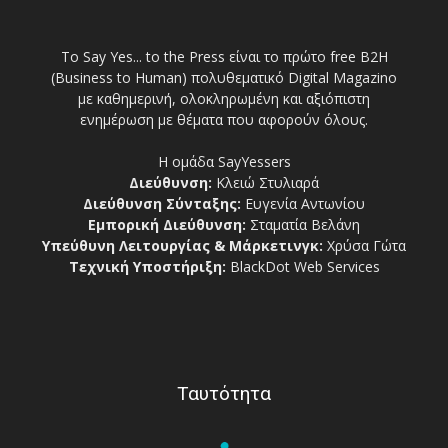
Το Say Yes... to the Press είναι το πρώτο free Β2Η
(Business to Human) πολυθεματικό Digital Magazino
με καθημερινή, ολοκληρωμένη και αξιόπιστη
ενημέρωση με θέματα που αφορούν όλους.
Η ομάδα SayYessers
Διεύθυνση:
Κλειώ Στυλιαρά
Διεύθυνση Σύνταξης:
Ευγενία Αντωνίου
Εμπορική Διεύθυνση:
Σταματία Βελάνη
Υπεύθυνη Λειτουργίας & Μάρκετινγκ:
Χρύσα Γώτα
Τεχνική Υποστήριξη:
BlackDot Web Services
Ταυτότητα