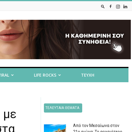
VIRAL
LIFE ROCKS
ΤΕΥΧΗ
ΤΕΛΕΥΤΑΙΑ ΘΕΜΑΤΑ
 με
στα
Από τον Μεσαίωνα στον
21ο αιώνα: Το αρχαιότερο