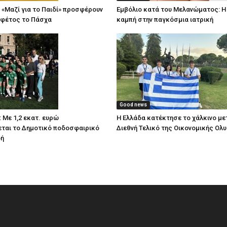
 «Μαζί για το Παιδί» προσφέρουν
Εμβόλιο κατά του Μελανώματος: Η
 φέτος το Πάσχα
καμπή στην παγκόσμια ιατρική
Good news
 Με 1,2 εκατ. ευρώ
Η Ελλάδα κατέκτησε το χάλκινο με
ται το Δημοτικό ποδοσφαιρικό
Διεθνή Τελικό της Οικονομικής Ολ
δή