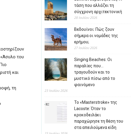
τάση που αλλάζει τη
σύγχρονη αρχιτεκτονική
28 Ιουλίου 2026
Βεδουίνοι: Πώς ζουν
σήμερα οι νομάδες της
ερήμου;
27 Ιουλίου 2026
ποστηρίζουν
 «Άσυλο του
Singing Beaches: Οι
Πιο
παραλίες που…
ριστή και
τραγουδούν και το
μυστικό πίσω από το
φαινόμενο
ροφή, τη
23 Ιουλίου 2026
Το «Masterstroke» της
ο
Lacoste: Όταν το
κροκοδειλάκι
παραχώρησε τη θέση του
στα απειλούμενα είδη
23 Ιουλίου 2026