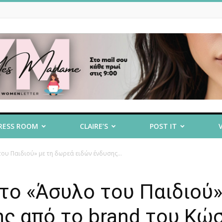
RESS ROOM
CLAIRE’S
POST IT
ου Παιδιού» με τη δωρεά ειδών ένδυσης...
 το «Άσυλο του Παιδιού»
ης από το brand του Κώ