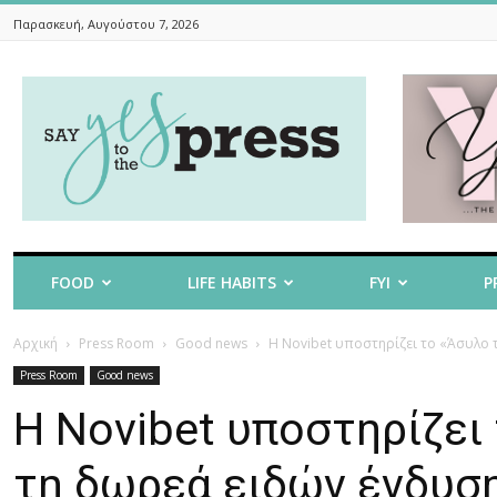
Παρασκευή, Αυγούστου 7, 2026
Say
Yes
To
The
Press
FOOD
LIFE HABITS
FYI
P
Αρχική
Press Room
Good news
H Novibet υποστηρίζει το «Άσυλο τ
Press Room
Good news
H Novibet υποστηρίζει
τη δωρεά ειδών ένδυσ