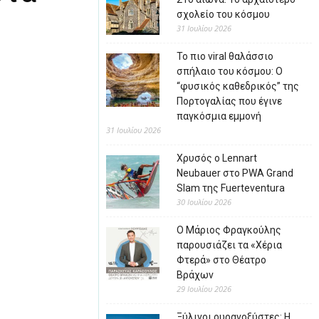
σχολείο του κόσμου
31 Ιουλίου 2026
Το πιο viral θαλάσσιο
σπήλαιο του κόσμου: Ο
“φυσικός καθεδρικός” της
Πορτογαλίας που έγινε
παγκόσμια εμμονή
31 Ιουλίου 2026
Χρυσός ο Lennart
Neubauer στο PWA Grand
Slam της Fuerteventura
30 Ιουλίου 2026
Ο Μάριος Φραγκούλης
παρουσιάζει τα «Χέρια
Φτερά» στο Θέατρο
Βράχων
29 Ιουλίου 2026
Ξύλινοι ουρανοξύστες: Η