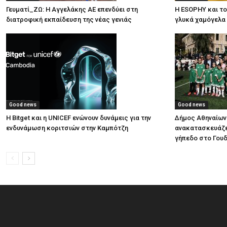
Γευματί_ΖΩ: Η Αγγελάκης ΑΕ επενδύει στη
Η ESOPHY και το
διατροφική εκπαίδευση της νέας γενιάς
γλυκά χαμόγελα
Good news
Good news
Η Bitget και η UNICEF ενώνουν δυνάμεις για την
Δήμος Αθηναίων:
ενδυνάμωση κοριτσιών στην Καμπότζη
ανακατασκευάζε
γήπεδο στο Γου