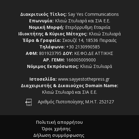
Διακριτικός Τίτλος:
Say Yes Communications
Επωνυμία:
Κλειώ Στυλιαρά και ΣΙΑ Ε.Ε.
Νομική Μορφή:
Ετερόρρυθμη Εταιρεία
Ιδιοκτήτης & Κύριος Μέτοχος:
Κλειώ Στυλιαρά
Έδρα & Γραφεία:
Σκουζέ 14, 18536 Πειραιάς
Τηλέφωνο:
+30 2130990585
ΑΦΜ:
801923795
ΔΟΥ:
ΚΕ.ΦΟ.ΔΕ ΑΤΤΙΚΗΣ
ΑΡ. ΓΕΜΗ:
166005009000
Νόμιμος Εκπρόσωπος:
Κλειώ Στυλιαρά
Ιστοσελίδα:
www.sayyestothepress.gr
Διαχειριστής & Δικαιούχος Domain Name:
Κλειώ Στυλιαρά και ΣΙΑ Ε.Ε.
Αριθμός Πιστοποίησης Μ.Η.Τ. 252127
Πολιτική απορρήτου
Όροι χρήσης
Δήλωση συμμόρφωσης