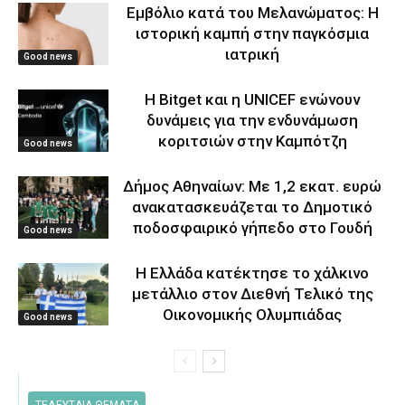
Εμβόλιο κατά του Μελανώματος: Η
ιστορική καμπή στην παγκόσμια
ιατρική
Good news
Η Bitget και η UNICEF ενώνουν
δυνάμεις για την ενδυνάμωση
κοριτσιών στην Καμπότζη
Good news
Δήμος Αθηναίων: Με 1,2 εκατ. ευρώ
ανακατασκευάζεται το Δημοτικό
ποδοσφαιρικό γήπεδο στο Γουδή
Good news
Η Ελλάδα κατέκτησε το χάλκινο
μετάλλιο στον Διεθνή Τελικό της
Οικονομικής Ολυμπιάδας
Good news