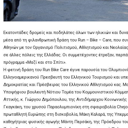
Εκατοντάδες δρομείς και ποδηλάτες όλων των ηλικιών και δυνατ
μέσα από τη φιλανθρωπική δράση του Run – Bike – Care, που σ
Αθηνών με τον Οργανισμό Πολιτισμού, Αθλητισμού και Νεολαίας
σε άλλες πόλεις της Ελλάδας. Οι συμμετέχοντες έτρεξαν, περπά
πρόγραμμα «Μαζί και στο Σπίτι».
Η φετινή δράση του Run Bike Care έγινε παρουσία του Ολυμπιον
Ελληνοαμερικανού Πρεσβευτή του Ελληνικού Τουρισμού και υπε
Δημοκρατίας και Πρέσβειρας του Ελληνικού Αθλητισμού κας. Μα
Υποψήφιου βουλευτή Νότιου Τομέα του Κομμουνιστικού Κόμματ
Αττικής, κ. Γιώργου Δημόπουλου, της Αντιδήμαρχου Κοινωνικής
Γκαγκάκη, του χρυσού Παραολυμπιονίκη στη σφαιροβολία Chejo
πρωταθλητή Ευρώπης στη δισκοβολία, Μάκη Καλαρά, της Υπερμ
καθηγήτριας φυσικής αγωγής Μάντη Περσάκη, της Πρόεδρου του 