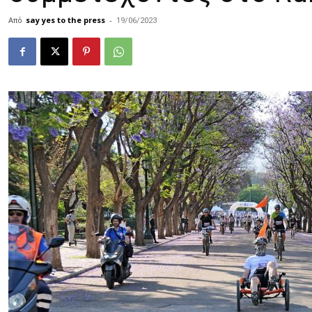
Από
say yes to the press
-
19/06/2023