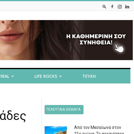
VIRAL
LIFE ROCKS
ΤΕΥΧΗ
ΤΕΛΕΥΤΑΙΑ ΘΕΜΑΤΑ
τάδες
Από τον Μεσαίωνα στον
21ο αιώνα: Το αρχαιότερο