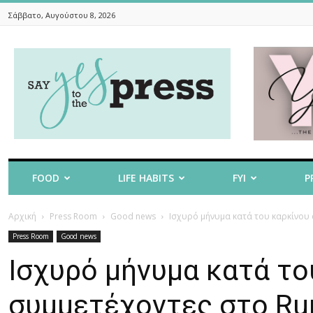
Σάββατο, Αυγούστου 8, 2026
Say
Yes
To
The
Press
FOOD
LIFE HABITS
FYI
P
Αρχική
Press Room
Good news
Ισχυρό μήνυμα κατά του καρκίνου α
Press Room
Good news
Ισχυρό μήνυμα κατά το
συμμετέχοντες στο Run