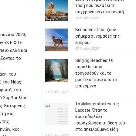
τάση που αλλάζει τη
σύγχρονη αρχιτεκτονική
28 Ιουλίου 2026
Βεδουίνοι: Πώς ζουν
ουνίου 2023,
σήμερα οι νομάδες της
«Κ.Ε.Φ.Ι.»
ερήμου;
27 Ιουλίου 2026
πειο αλλά και
ίζοντας το
Singing Beaches: Οι
παραλίες που…
τραγουδούν και το
άκη, του
μυστικό πίσω από το
ύ της Νέας
φαινόμενο
υρωτά, του
23 Ιουλίου 2026
ού Συμβουλίου
Το «Masterstroke» της
ς. Κατερίνας
Lacoste: Όταν το
ητή και
κροκοδειλάκι
 της
παραχώρησε τη θέση του
ηνών, κας.
στα απειλούμενα είδη
23 Ιουλίου 2026