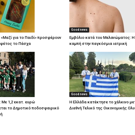
Good news
 «Μαζί για το Παιδί» προσφέρουν
Εμβόλιο κατά του Μελανώματος: Η
 φέτος το Πάσχα
καμπή στην παγκόσμια ιατρική
Good news
 Με 1,2 εκατ. ευρώ
Η Ελλάδα κατέκτησε το χάλκινο με
ται το Δημοτικό ποδοσφαιρικό
Διεθνή Τελικό της Οικονομικής Ολ
δή