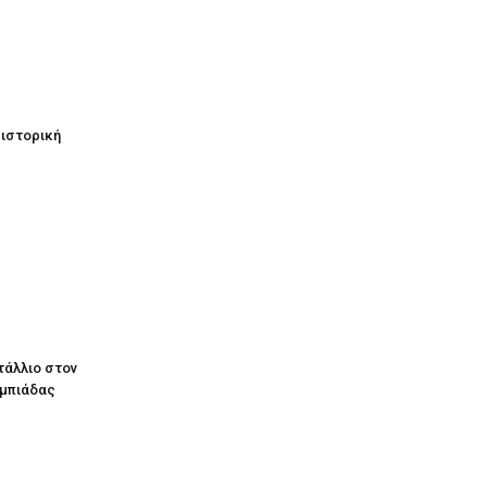
 ιστορική
τάλλιο στον
υμπιάδας