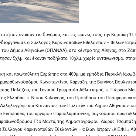
οτήτων ένωσαν τις δυνάμεις και τις φωνές τους την Κυριακή 11 Ι
υνδιοργάνωσε ο Σύλλογος Καρκινοπαθών Εθελοντών – Φίλων Ιατρών 
 του Δήμου Αθηναίων (ΟΠΑΝΔΑ), στο κέντρο της Αθήνας, στο Ζάπ
τησαν 5χλμ. και έκαναν ποδήλατο 10χλμ. χωρίς ανταγωνισμό, στηρ
ίκη και πρωταθλητή Ευρώπης στα 400μ. με εμπόδια Περικλή Ιακωβ
ρμαραθωνοδρόμου Κωνσταντίνου Καρνάζη, της Survivor, Βουλευτο
ρίας Πολύζου, του Γενικού Γραμματέα Αθλητισμού, κ. Γιώργου Μα
ος Ελλάδας, κ. Νίκου Καλογερή, του Πρόεδρου του Περιφερειακ
 Αλληλεγγύης και Κοινωνίας των Πολιτών του Δήμου Αθηναίων, κα
n Fernandes, του αργυρού Παραολυμπιονίκη, παγκόσμιου πρωταθλ
αραθωνοδρόμου Τζο Μαντά, της Δημοσιογράφου, Δώρας Τσαμπάζη,
Συλλόγου Καρκινοπαθών Εθελοντών – Φίλων Ιατρών «Κ.Ε.Φ.Ι.» Αθ