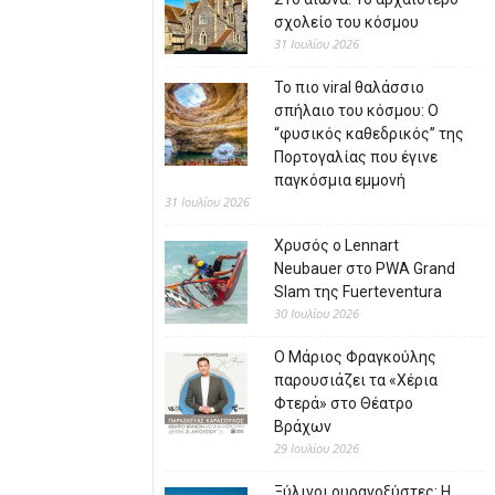
σχολείο του κόσμου
31 Ιουλίου 2026
Το πιο viral θαλάσσιο
σπήλαιο του κόσμου: Ο
“φυσικός καθεδρικός” της
Πορτογαλίας που έγινε
παγκόσμια εμμονή
31 Ιουλίου 2026
Χρυσός ο Lennart
Neubauer στο PWA Grand
Slam της Fuerteventura
30 Ιουλίου 2026
Ο Μάριος Φραγκούλης
παρουσιάζει τα «Χέρια
Φτερά» στο Θέατρο
Βράχων
29 Ιουλίου 2026
Ξύλινοι ουρανοξύστες: Η