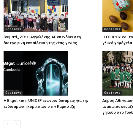
Good news
Good news
Γευματί_ΖΩ: Η Αγγελάκης ΑΕ επενδύει στη
Η ESOPHY και το
διατροφική εκπαίδευση της νέας γενιάς
γλυκά χαμόγελα
Good news
Good news
Η Bitget και η UNICEF ενώνουν δυνάμεις για την
Δήμος Αθηναίων:
ενδυνάμωση κοριτσιών στην Καμπότζη
ανακατασκευάζε
γήπεδο στο Γου