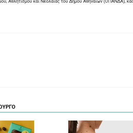
ού, Αθλητισμού και Νεολαίας του Δήμου Αθηναίων (ΟΠΑΝΔΑ), κας
ΟΥΡΓΟ