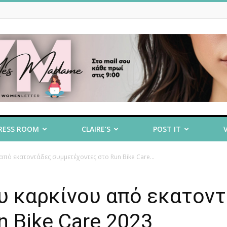
RESS ROOM
CLAIRE’S
POST IT
πό εκατοντάδες συμμετέχοντες στο Run Bike Care...
υ καρκίνου από εκατον
 Bike Care 2023