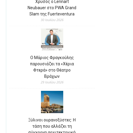
Χρυσός ο Lennart
Neubauer στο PWA Grand
Slam της Fuerteventura
30 Ιουλίου 2026
Ο Μάριος Φραγκούλης
παρουσιάζει τα «Χέρια
Φτερά» στο Θέατρο
Βράχων
29 Ιουλίου 2026
Ξύλινοι ουρανοξύστες: Η
τάση που αλλάζει τη
σύγχρονη αρχιτεκτονική