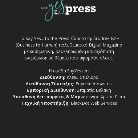
Το Say Yes... to the Press είναι το πρώτο free Β2Η
(Business to Human) πολυθεματικό Digital Magazino
με καθημερινή, ολοκληρωμένη και αξιόπιστη
ενημέρωση με θέματα που αφορούν όλους.
Η ομάδα SayYessers
Διεύθυνση:
Κλειώ Στυλιαρά
Διεύθυνση Σύνταξης:
Ευγενία Αντωνίου
Εμπορική Διεύθυνση:
Σταματία Βελάνη
Υπεύθυνη Λειτουργίας & Μάρκετινγκ:
Χρύσα Γώτα
Τεχνική Υποστήριξη:
BlackDot Web Services