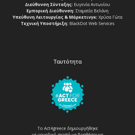
Διεύθυνση Σύνταξης:
Ευγενία Αντωνίου
Εμπορική Διεύθυνση:
Σταματία Βελάνη
Υπεύθυνη Λειτουργίας & Μάρκετινγκ:
Χρύσα Γώτα
Τεχνική Υποστήριξη:
BlackDot Web Services
Ταυτότητα
Το Act4greece δημιουργήθηκε
με μοναδικό σκοπό να βοηθήσουμε