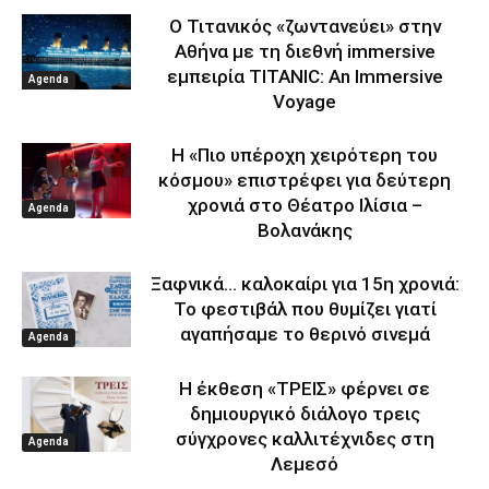
Ο Τιτανικός «ζωντανεύει» στην
Αθήνα με τη διεθνή immersive
εμπειρία TITANIC: An Immersive
Agenda
Voyage
Η «Πιο υπέροχη χειρότερη του
κόσμου» επιστρέφει για δεύτερη
χρονιά στο Θέατρο Ιλίσια –
Agenda
Βολανάκης
Ξαφνικά… καλοκαίρι για 15η χρονιά:
Το φεστιβάλ που θυμίζει γιατί
αγαπήσαμε το θερινό σινεμά
Agenda
Η έκθεση «ΤΡΕΙΣ» φέρνει σε
δημιουργικό διάλογο τρεις
σύγχρονες καλλιτέχνιδες στη
Agenda
Λεμεσό