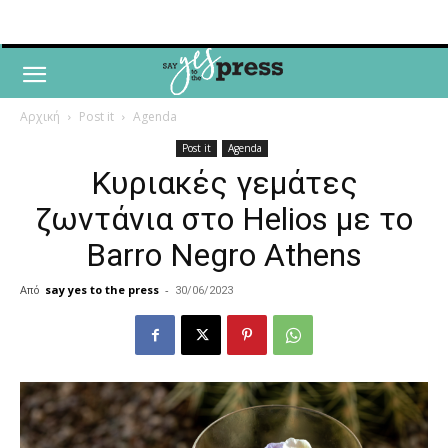
Αρχική
Post it
Agenda
Post it
Agenda
Κυριακές γεμάτες
ζωντάνια στο Helios με το
Barro Negro Athens
Από
say yes to the press
-
30/06/2023