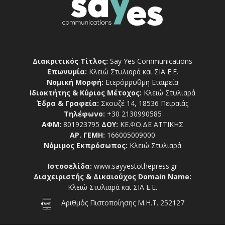
Διακριτικός Τίτλος:
Say Yes Communications
Επωνυμία:
Κλειώ Στυλιαρά και ΣΙΑ Ε.Ε.
Νομική Μορφή:
Ετερόρρυθμη Εταιρεία
Ιδιοκτήτης & Κύριος Μέτοχος:
Κλειώ Στυλιαρά
Έδρα & Γραφεία:
Σκουζέ 14, 18536 Πειραιάς
Τηλέφωνο:
+30 2130990585
ΑΦΜ:
801923795
ΔΟΥ:
ΚΕ.ΦΟ.ΔΕ ΑΤΤΙΚΗΣ
ΑΡ. ΓΕΜΗ:
166005009000
Νόμιμος Εκπρόσωπος:
Κλειώ Στυλιαρά
Ιστοσελίδα:
www.sayyestothepress.gr
Διαχειριστής & Δικαιούχος Domain Name:
Κλειώ Στυλιαρά και ΣΙΑ Ε.Ε.
Αριθμός Πιστοποίησης Μ.Η.Τ. 252127