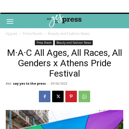
Αρχική
Press Room
Beauty and Fashion News
Press Room
Beauty and Fashion News
M·A·C All Ages, All Races, All
Genders x Athens Pride
Festival
Από
say yes to the press
-
29/06/2023