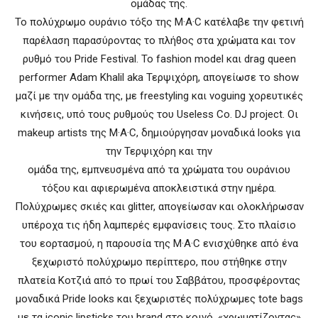
ομάδας της.
Το πολύχρωμο ουράνιο τόξο της M·A·C κατέλαβε την φετινή
παρέλαση παρασύροντας το πλήθος στα χρώματα και τον
ρυθμό του Pride Festival. Το fashion model και drag queen
performer Adam Khalil aka Τερψιχόρη, απογείωσε το show
μαζί με την ομάδα της, με freestyling και voguing χορευτικές
κινήσεις, υπό τους ρυθμούς του Useless Co. DJ project. Οι
makeup artists της M·A·C, δημιούργησαν μοναδικά looks για
την Τερψιχόρη και την
ομάδα της, εμπνευσμένα από τα χρώματα του ουράνιου
τόξου και αφιερωμένα αποκλειστικά στην ημέρα.
Πολύχρωμες σκιές και glitter, απογείωσαν και ολοκλήρωσαν
υπέροχα τις ήδη λαμπερές εμφανίσεις τους. Στο πλαίσιο
του εορτασμού, η παρουσία της M·A·C ενισχύθηκε από ένα
ξεχωριστό πολύχρωμο περίπτερο, που στήθηκε στην
πλατεία Κοτζιά από το πρωί του Σαββάτου, προσφέροντας
μοναδικά Pride looks και ξεχωριστές πολύχρωμες tote bags
με τα iconic lipsticks του brand στο κοινό, «χρωματίζοντας»