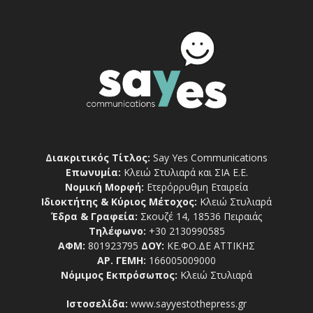
Διακριτικός Τίτλος:
Say Yes Communications
Επωνυμία:
Κλειώ Στυλιαρά και ΣΙΑ Ε.Ε.
Νομική Μορφή:
Ετερόρρυθμη Εταιρεία
Ιδιοκτήτης & Κύριος Μέτοχος:
Κλειώ Στυλιαρά
Έδρα & Γραφεία:
Σκουζέ 14, 18536 Πειραιάς
Τηλέφωνο:
+30 2130990585
ΑΦΜ:
801923795
ΔΟΥ:
ΚΕ.ΦΟ.ΔΕ ΑΤΤΙΚΗΣ
ΑΡ. ΓΕΜΗ:
166005009000
Νόμιμος Εκπρόσωπος:
Κλειώ Στυλιαρά
Ιστοσελίδα:
www.sayyestothepress.gr