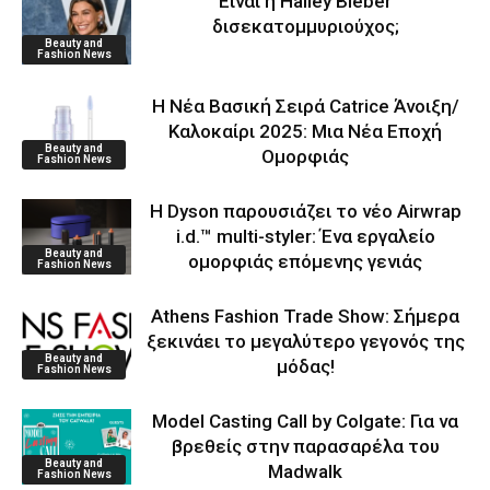
Είναι η Hailey Bieber
δισεκατομμυριούχος;
Beauty and
Fashion News
Η Νέα Βασική Σειρά Catrice Άνοιξη/
Καλοκαίρι 2025: Μια Νέα Εποχή
Beauty and
Ομορφιάς
Fashion News
Η Dyson παρουσιάζει το νέο Airwrap
i.d.™ multi-styler: Ένα εργαλείο
Beauty and
ομορφιάς επόμενης γενιάς
Fashion News
Athens Fashion Trade Show: Σήμερα
ξεκινάει το μεγαλύτερο γεγονός της
Beauty and
μόδας!
Fashion News
Model Casting Call by Colgate: Για να
βρεθείς στην παρασαρέλα του
Beauty and
Μadwalk
Fashion News