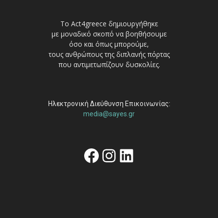
Το Act4greece δημιουργήθηκε
με μοναδικό σκοπό να βοηθήσουμε
όσο και όπως μπορούμε,
τους ανθρώπους της διπλανής πόρτας
που αντιμετωπίζουν δυσκολίες.
Ηλεκτρονική Διεύθυνση Επικοινωνίας:
media@sayes.gr
Facebook
Instagram
Linkedin