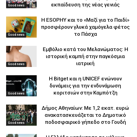
εκπαίδευση της νέας γενιάς
Good news
Η ESOPHY και το «Μαζί για το Παιδί»
προσφέρουν γλυκά χαμόγελα φέτος
το Πάσχα
Good news
Εμβόλιο κατά του Μελανώματος: Η
ιστορική καμπή στην παγκόσμια
ιατρική
Good news
Η Bitget και η UNICEF ενώνουν
δυνάμεις για την ενδυνάμωση
κοριτσιών στην Καμπότζη
Good news
Δήμος Αθηναίων: Με 1,2 εκατ. ευρώ
ανακατασκευάζεται το Δημοτικό
ποδοσφαιρικό γήπεδο στο Γουδή
Good news