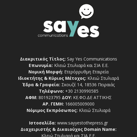
Διακριτικός Τίτλος:
Say Yes Communications
Επωνυμία:
Κλειώ Στυλιαρά και ΣΙΑ Ε.Ε.
Νομική Μορφή:
Ετερόρρυθμη Εταιρεία
Ιδιοκτήτης & Κύριος Μέτοχος:
Κλειώ Στυλιαρά
Έδρα & Γραφεία:
Σκουζέ 14, 18536 Πειραιάς
Τηλέφωνο:
+30 2130990585
ΑΦΜ:
801923795
ΔΟΥ:
ΚΕ.ΦΟ.ΔΕ ΑΤΤΙΚΗΣ
ΑΡ. ΓΕΜΗ:
166005009000
Νόμιμος Εκπρόσωπος:
Κλειώ Στυλιαρά
Ιστοσελίδα:
www.sayyestothepress.gr
Διαχειριστής & Δικαιούχος Domain Name:
Κλειώ Στυλιαρά και ΣΙΑ Ε.Ε.