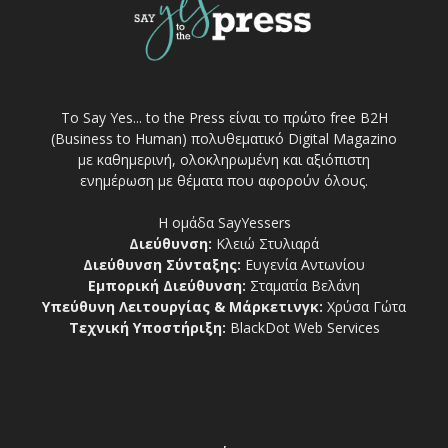
Το Say Yes... to the Press είναι το πρώτο free Β2Η
(Business to Human) πολυθεματικό Digital Magazino
με καθημερινή, ολοκληρωμένη και αξιόπιστη
ενημέρωση με θέματα που αφορούν όλους.
Η ομάδα SayYessers
Διεύθυνση:
Κλειώ Στυλιαρά
Διεύθυνση Σύνταξης:
Ευγενία Αντωνίου
Εμπορική Διεύθυνση:
Σταματία Βελάνη
Υπεύθυνη Λειτουργίας & Μάρκετινγκ:
Χρύσα Γώτα
Τεχνική Υποστήριξη:
BlackDot Web Services