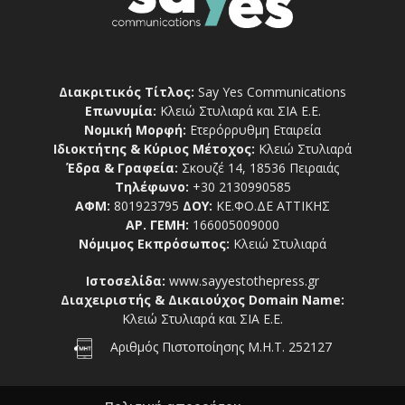
Διακριτικός Τίτλος:
Say Yes Communications
Επωνυμία:
Κλειώ Στυλιαρά και ΣΙΑ Ε.Ε.
Νομική Μορφή:
Ετερόρρυθμη Εταιρεία
Ιδιοκτήτης & Κύριος Μέτοχος:
Κλειώ Στυλιαρά
Έδρα & Γραφεία:
Σκουζέ 14, 18536 Πειραιάς
Τηλέφωνο:
+30 2130990585
ΑΦΜ:
801923795
ΔΟΥ:
ΚΕ.ΦΟ.ΔΕ ΑΤΤΙΚΗΣ
ΑΡ. ΓΕΜΗ:
166005009000
Νόμιμος Εκπρόσωπος:
Κλειώ Στυλιαρά
Ιστοσελίδα:
www.sayyestothepress.gr
Διαχειριστής & Δικαιούχος Domain Name:
Κλειώ Στυλιαρά και ΣΙΑ Ε.Ε.
Αριθμός Πιστοποίησης Μ.Η.Τ. 252127