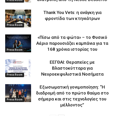
Press Room
Thank You Vets: η ανάγκη για
φροντίδα των κτηνιάτρων
Press Room
«Πίσω από τα φώτα» – το Φυσικό
Αέριο παρουσιάζει καμπάνια για τα
168 χρόνια ιστορίας του
Press Room
ΕΕΓΘΑΙ: Θεραπείες με
Βλαστοκύτταρα για
Νευροεκφυλιστικά Νοσήματα
Press Room
Eξωσωματική γονιμοποίηση: “Η
διαδρομή από το πρώτο θαύμα στο
σήμερα και στις τεχνολογίες του
Press Room
μέλλοντος’’