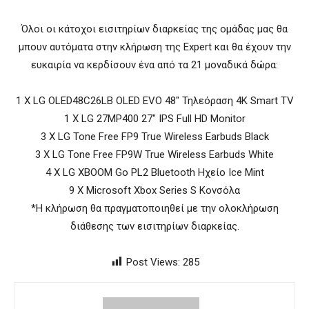
Όλοι οι κάτοχοι εισιτηρίων διαρκείας της ομάδας μας θα
μπουν αυτόματα στην κλήρωση της Expert και θα έχουν την
ευκαιρία να κερδίσουν ένα από τα 21 μοναδικά δώρα:
1 Χ LG OLED48C26LB OLED EVO 48″ Τηλεόραση 4K Smart TV
1 Χ LG 27MP400 27″ IPS Full HD Monitor
3 Χ LG Tone Free FP9 True Wireless Earbuds Black
3 Χ LG Tone Free FP9W True Wireless Earbuds White
4 Χ LG XBOOM Go PL2 Bluetooth Ηχείο Ice Mint
9 Χ Microsoft Xbox Series S Κονσόλα
*Η κλήρωση θα πραγματοποιηθεί με την ολοκλήρωση
διάθεσης των εισιτηρίων διαρκείας.
Post Views:
285