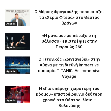
Ο Μάριος Φραγκούλης παρουσιάζει
τα «Χέρια Φτερά» στο Θέατρο
Βράχων
Agenda
«Η μάνα μου με πέταξε στη
θάλασσα» επιστρέφει στην
Πειραιώς 260
Agenda
Ο Τιτανικός «ζωντανεύει» στην
Αθήνα με τη διεθνή immersive
εμπειρία TITANIC: An Immersive
Agenda
Voyage
Η «Πιο υπέροχη χειρότερη του
κόσμου» επιστρέφει για δεύτερη
χρονιά στο Θέατρο Ιλίσια –
Agenda
Βολανάκης