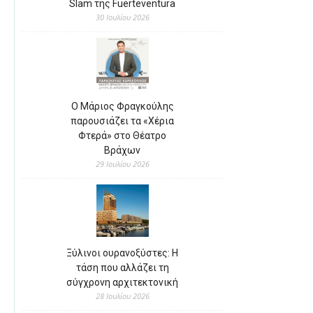
Slam της Fuerteventura
30 Ιουλίου 2026
Ο Μάριος Φραγκούλης
παρουσιάζει τα «Χέρια
Φτερά» στο Θέατρο
Βράχων
29 Ιουλίου 2026
Ξύλινοι ουρανοξύστες: Η
τάση που αλλάζει τη
σύγχρονη αρχιτεκτονική
28 Ιουλίου 2026