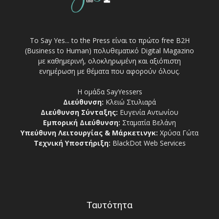
Το Say Yes... to the Press είναι το πρώτο free Β2Η
(Business to Human) πολυθεματικό Digital Magazino
με καθημερινή, ολοκληρωμένη και αξιόπιστη
ενημέρωση με θέματα που αφορούν όλους.
Η ομάδα SayYessers
Διεύθυνση:
Κλειώ Στυλιαρά
Διεύθυνση Σύνταξης:
Ευγενία Αντωνίου
Εμπορική Διεύθυνση:
Σταματία Βελάνη
Υπεύθυνη Λειτουργίας & Μάρκετινγκ:
Χρύσα Γώτα
Τεχνική Υποστήριξη:
BlackDot Web Services
Ταυτότητα