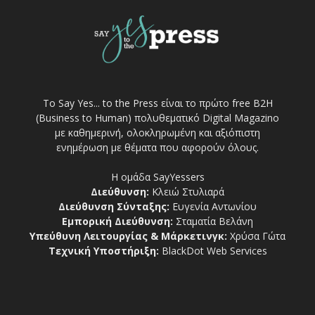
Το Say Yes... to the Press είναι το πρώτο free Β2Η
(Business to Human) πολυθεματικό Digital Magazino
με καθημερινή, ολοκληρωμένη και αξιόπιστη
ενημέρωση με θέματα που αφορούν όλους.
Η ομάδα SayYessers
Διεύθυνση:
Κλειώ Στυλιαρά
Διεύθυνση Σύνταξης:
Ευγενία Αντωνίου
Εμπορική Διεύθυνση:
Σταματία Βελάνη
Υπεύθυνη Λειτουργίας & Μάρκετινγκ:
Χρύσα Γώτα
Τεχνική Υποστήριξη:
BlackDot Web Services