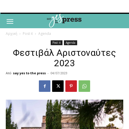
Αρχική
Post it
Agenda
Post it
Agenda
Φεστιβάλ Αριστοναύτες
2023
Από
say yes to the press
-
04/07/2023