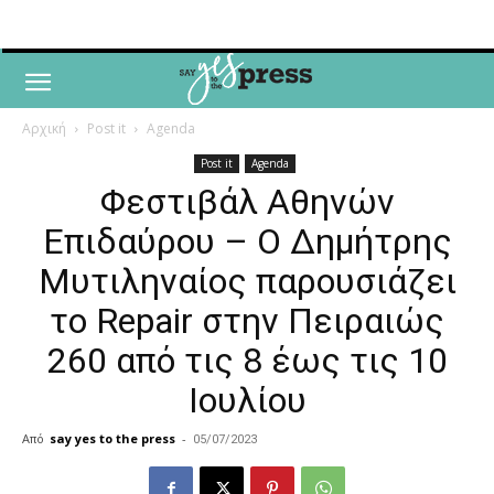
Αρχική
Post it
Agenda
Post it
Agenda
Φεστιβάλ Αθηνών
Επιδαύρου – Ο Δημήτρης
Μυτιληναίος παρουσιάζει
το Repair στην Πειραιώς
260 από τις 8 έως τις 10
Ιουλίου
Από
say yes to the press
-
05/07/2023