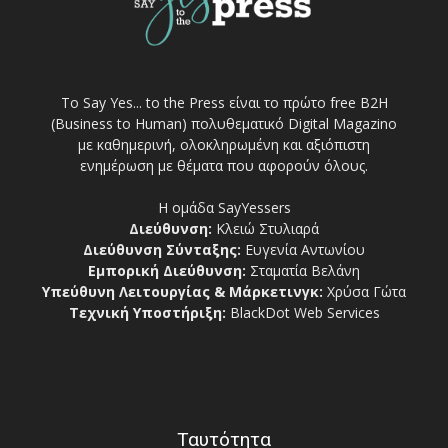
Το Say Yes... to the Press είναι το πρώτο free Β2Η
(Business to Human) πολυθεματικό Digital Magazino
με καθημερινή, ολοκληρωμένη και αξιόπιστη
ενημέρωση με θέματα που αφορούν όλους.
Η ομάδα SayYessers
Διεύθυνση:
Κλειώ Στυλιαρά
Διεύθυνση Σύνταξης:
Ευγενία Αντωνίου
Εμπορική Διεύθυνση:
Σταματία Βελάνη
Υπεύθυνη Λειτουργίας & Μάρκετινγκ:
Χρύσα Γώτα
Τεχνική Υποστήριξη:
BlackDot Web Services
Ταυτότητα