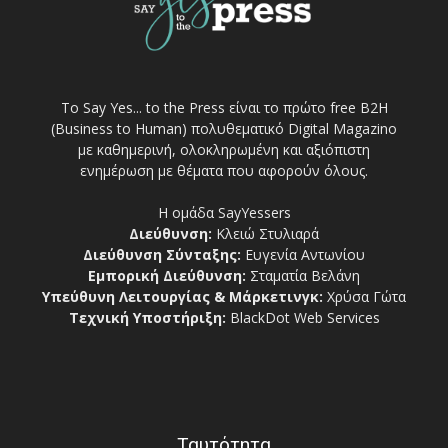
Το Say Yes... to the Press είναι το πρώτο free Β2Η
(Business to Human) πολυθεματικό Digital Magazino
με καθημερινή, ολοκληρωμένη και αξιόπιστη
ενημέρωση με θέματα που αφορούν όλους.
Η ομάδα SayYessers
Διεύθυνση:
Κλειώ Στυλιαρά
Διεύθυνση Σύνταξης:
Ευγενία Αντωνίου
Εμπορική Διεύθυνση:
Σταματία Βελάνη
Υπεύθυνη Λειτουργίας & Μάρκετινγκ:
Χρύσα Γώτα
Τεχνική Υποστήριξη:
BlackDot Web Services
Ταυτότητα