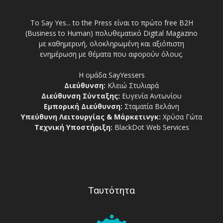
Το Say Yes... to the Press είναι το πρώτο free Β2Η
(Business to Human) πολυθεματικό Digital Magazino
με καθημερινή, ολοκληρωμένη και αξιόπιστη
ενημέρωση με θέματα που αφορούν όλους.
Η ομάδα SayYessers
Διεύθυνση:
Κλειώ Στυλιαρά
Διεύθυνση Σύνταξης:
Ευγενία Αντωνίου
Εμπορική Διεύθυνση:
Σταματία Βελάνη
Υπεύθυνη Λειτουργίας & Μάρκετινγκ:
Χρύσα Γώτα
Τεχνική Υποστήριξη:
BlackDot Web Services
Ταυτότητα