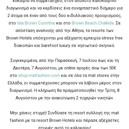
ευκαιρία να συμμετάσχεις στον απόλυτο καλοκαιρινό
διαγωνισμό και να κερδίσεις ένα συναρπαστικό διήμερο για
2 άτομα σε έναν από τους δύο ειδυλλιακούς προορισμούς,
στο
Isla Brown Corinthia
και στο
Brown Beach Chalkida.
Σε
απόσταση αναπνοής από την Αθήνα, τα resorts των
Βrown Hotels υπόσχονται μια αξέχαστη εμπειρία stress free
διακοπών και barefoot luxury σε νησιωτικό σκηνικό.
Συγκεκριμένα, από την Παρασκευή, 7 Ιουλίου έως και τη
Δευτέρα, 7 Αυγούστου, με online αγορές άνω των 50€
στο
shop.matfashion.com
και σε όλα τα mat stores στην
Ελλάδα, οι συμμετέχουσες μπορούν να λάβουν μέρος στον
διαγωνισμό. Η κλήρωση θα πραγματοποιηθεί την Τρίτη, 8
Αυγούστου με την ανακοίνωση 2 τυχερών νικητών.
Μην χάνεις στιγμή! Συνδύασε τη resort συλλογή της mat
fashion με τα resort Brown Hotels και πέρασε αξέχαστες
στιγμές αυτό το καλοκαίρι!