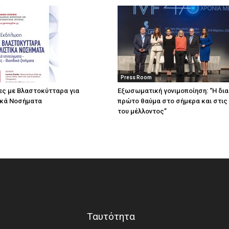
Press Room
ες με Βλαστοκύτταρα για
Eξωσωματική γονιμοποίηση: “Η δι
ικά Νοσήματα
πρώτο θαύμα στο σήμερα και στις
του μέλλοντος’’
Ταυτότητα