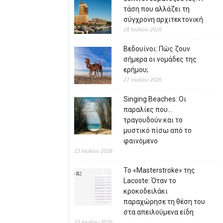
τάση που αλλάζει τη
σύγχρονη αρχιτεκτονική
28 Ιουλίου 2026
Βεδουίνοι: Πώς ζουν
σήμερα οι νομάδες της
ερήμου;
27 Ιουλίου 2026
Singing Beaches: Οι
παραλίες που…
τραγουδούν και το
μυστικό πίσω από το
φαινόμενο
23 Ιουλίου 2026
Το «Masterstroke» της
Lacoste: Όταν το
κροκοδειλάκι
παραχώρησε τη θέση του
στα απειλούμενα είδη
23 Ιουλίου 2026