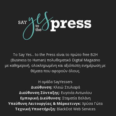
Το Say Yes... to the Press είναι το πρώτο free Β2Η
(Business to Human) πολυθεματικό Digital Magazino
με καθημερινή, ολοκληρωμένη και αξιόπιστη ενημέρωση με
θέματα που αφορούν όλους.
Η ομάδα SayYessers
Διεύθυνση:
Κλειώ Στυλιαρά
Διεύθυνση Σύνταξης:
Ευγενία Αντωνίου
Εμπορική Διεύθυνση:
Σταματία Βελάνη
Υπεύθυνη Λειτουργίας & Μάρκετινγκ:
Χρύσα Γώτα
Τεχνική Υποστήριξη:
BlackDot Web Services