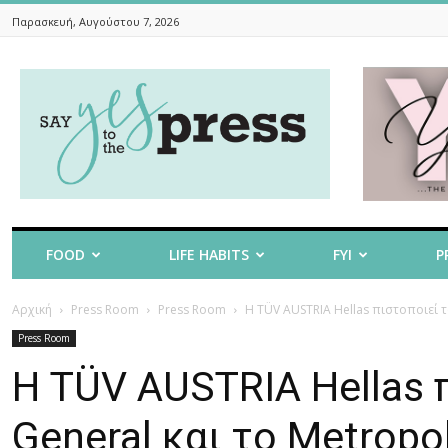
Παρασκευή, Αυγούστου 7, 2026
Say
Yes
To
The
Press
FOOD
LIFE HABITS
FYI
P
Αρχική
Press Room
Press Room
Η TÜV AUSTRIA Hellas πιστοποιεί το
Press Room
Η TÜV AUSTRIA Hellas π
General και το Metropol