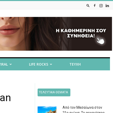
VIRAL
LIFE ROCKS
ΤΕΥΧΗ
ΤΕΛΕΥΤΑΙΑ ΘΕΜΑΤΑ
tan
Από τον Μεσαίωνα στον
21ο αιώνα: Το αρχαιότερο