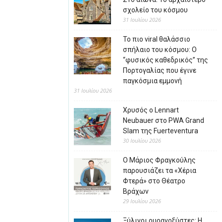
σχολείο του κόσμου
31 Ιουλίου 2026
Το πιο viral θαλάσσιο
σπήλαιο του κόσμου: Ο
“φυσικός καθεδρικός” της
Πορτογαλίας που έγινε
παγκόσμια εμμονή
31 Ιουλίου 2026
Χρυσός ο Lennart
Neubauer στο PWA Grand
Slam της Fuerteventura
30 Ιουλίου 2026
Ο Μάριος Φραγκούλης
παρουσιάζει τα «Χέρια
Φτερά» στο Θέατρο
Βράχων
29 Ιουλίου 2026
Ξύλινοι ουρανοξύστες: Η