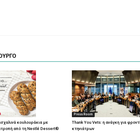
ΟΥΡΓΟ
Press Room
σχαλινά κουλουράκια με
Thank You Vets: η ανάγκη για φρον
τροπή από τη Nestlé Dessert®
κτηνιάτρων