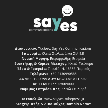
Διακριτικός Τίτλος:
Say Yes Communications
Επωνυμία:
Κλειώ Στυλιαρά και ΣΙΑ Ε.Ε.
Νομική Μορφή:
Ετερόρρυθμη Εταιρεία
Ιδιοκτήτης & Κύριος Μέτοχος:
Κλειώ Στυλιαρά
Έδρα & Γραφεία:
Σκουζέ 14, 18536 Πειραιάς
Τηλέφωνο:
+30 2130990585
ΑΦΜ:
801923795
ΔΟΥ:
ΚΕ.ΦΟ.ΔΕ ΑΤΤΙΚΗΣ
ΑΡ. ΓΕΜΗ:
166005009000
Νόμιμος Εκπρόσωπος:
Κλειώ Στυλιαρά
Ιστοσελίδα:
www.sayyestothepress.gr
Διαχειριστής & Δικαιούχος Domain Name: