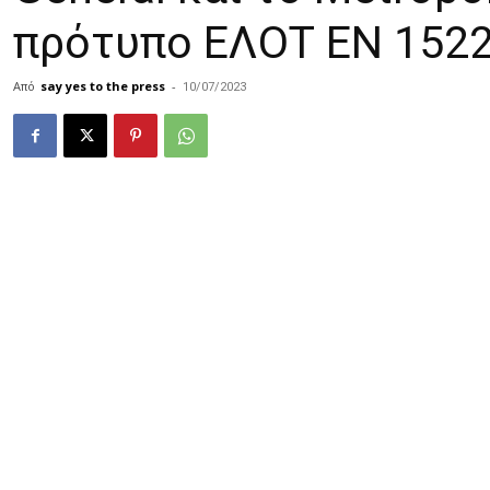
πρότυπο ΕΛΟΤ ΕΝ 15224
Από
say yes to the press
-
10/07/2023