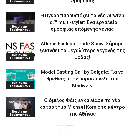
Ομορφιάς
Fashion News
Η Dyson παρουσιάζει το νέο Airwrap
i.d.™ multi-styler: Ένα εργαλείο
Beauty and
ομορφιάς επόμενης γενιάς
Fashion News
Athens Fashion Trade Show: Σήμερα
ξεκινάει το μεγαλύτερο γεγονός της
Beauty and
μόδας!
Fashion News
Model Casting Call by Colgate: Για να
βρεθείς στην παρασαρέλα του
Beauty and
Μadwalk
Fashion News
O όμιλος Φάις εγκαινίασε το νέο
κατάστημα Michael Kors στο κέντρο
Beauty and
της Αθήνας
Fashion News