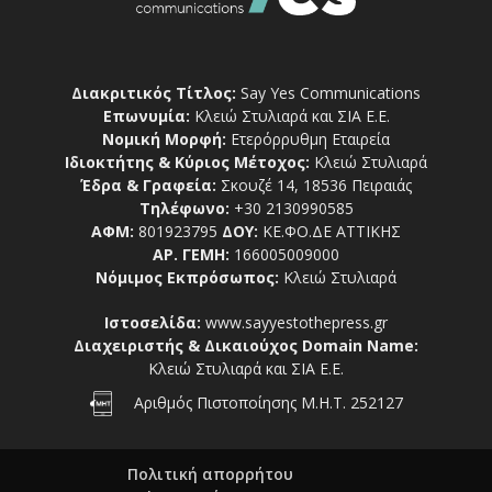
Διακριτικός Τίτλος:
Say Yes Communications
Επωνυμία:
Κλειώ Στυλιαρά και ΣΙΑ Ε.Ε.
Νομική Μορφή:
Ετερόρρυθμη Εταιρεία
Ιδιοκτήτης & Κύριος Μέτοχος:
Κλειώ Στυλιαρά
Έδρα & Γραφεία:
Σκουζέ 14, 18536 Πειραιάς
Τηλέφωνο:
+30 2130990585
ΑΦΜ:
801923795
ΔΟΥ:
ΚΕ.ΦΟ.ΔΕ ΑΤΤΙΚΗΣ
ΑΡ. ΓΕΜΗ:
166005009000
Νόμιμος Εκπρόσωπος:
Κλειώ Στυλιαρά
Ιστοσελίδα:
www.sayyestothepress.gr
Διαχειριστής & Δικαιούχος Domain Name:
Κλειώ Στυλιαρά και ΣΙΑ Ε.Ε.
Αριθμός Πιστοποίησης Μ.Η.Τ. 252127
Πολιτική απορρήτου