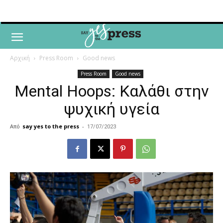
Αρχική
Press Room
Good news
Press Room
Good news
Mental Hoops: Καλάθι στην
ψυχική υγεία
Από
say yes to the press
-
17/07/2023