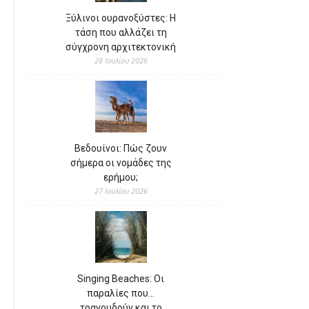
Ξύλινοι ουρανοξύστες: Η
τάση που αλλάζει τη
σύγχρονη αρχιτεκτονική
28 Ιουλίου 2026
Βεδουίνοι: Πώς ζουν
σήμερα οι νομάδες της
ερήμου;
27 Ιουλίου 2026
Singing Beaches: Οι
παραλίες που…
τραγουδούν και το