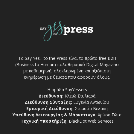
Το Say Yes... to the Press είναι το πρώτο free Β2Η
(Business to Human) πολυθεματικό Digital Magazino
με καθημερινή, ολοκληρωμένη και αξιόπιστη
ενημέρωση με θέματα που αφορούν όλους.
Η ομάδα SayYessers
Διεύθυνση:
Κλειώ Στυλιαρά
Διεύθυνση Σύνταξης:
Ευγενία Αντωνίου
Εμπορική Διεύθυνση:
Σταματία Βελάνη
Υπεύθυνη Λειτουργίας & Μάρκετινγκ:
Χρύσα Γώτα
Τεχνική Υποστήριξη:
BlackDot Web Services