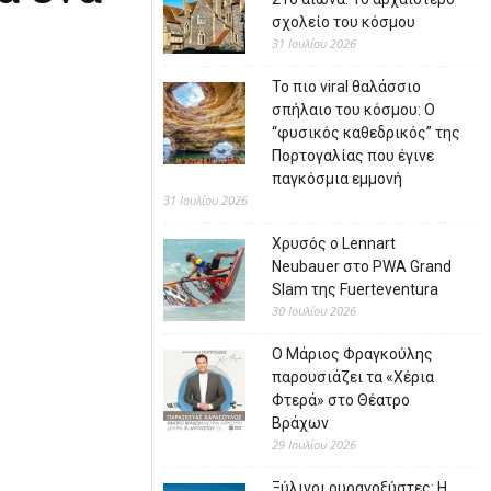
σχολείο του κόσμου
31 Ιουλίου 2026
Το πιο viral θαλάσσιο
σπήλαιο του κόσμου: Ο
“φυσικός καθεδρικός” της
Πορτογαλίας που έγινε
παγκόσμια εμμονή
31 Ιουλίου 2026
Χρυσός ο Lennart
Neubauer στο PWA Grand
Slam της Fuerteventura
30 Ιουλίου 2026
Ο Μάριος Φραγκούλης
παρουσιάζει τα «Χέρια
Φτερά» στο Θέατρο
Βράχων
29 Ιουλίου 2026
Ξύλινοι ουρανοξύστες: Η