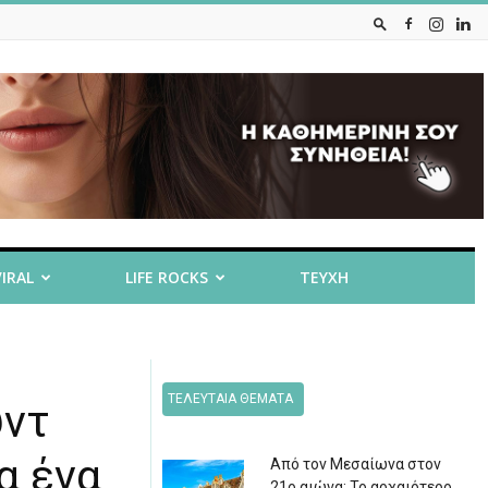
VIRAL
LIFE ROCKS
ΤΕΥΧΗ
ΤΕΛΕΥΤΑΙΑ ΘΕΜΑΤΑ
υντ
α ένα
Από τον Μεσαίωνα στον
21ο αιώνα: Το αρχαιότερο