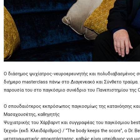
Ο διάσημος ψυχίατρος-νευροερευνητής και πολυδιαβασμένος συγγ
διήμερο masterclass πάνω στο Διαγενεακό και Σύνθετο τραύμα. 
παρουσία του στο παγκόσμιο συνέδριο του Πανεπιστημίου της Οξ
Ο σπουδαιότερος εκπρόσωπος παγκοσμίως της κατανόησης και 
Μασαχουσέτης, καθηγητής
Ψυχιατρικής του Χάρβαρντ και συγγραφέας του παγκόσμιου best 
ξεχνά» (εκδ. Κλειδάριθμος) / “The body keeps the score”, ο Dr. 
μετατραυματικής αποκατάστασης, καθώς είναι υπεύθυνος για μι