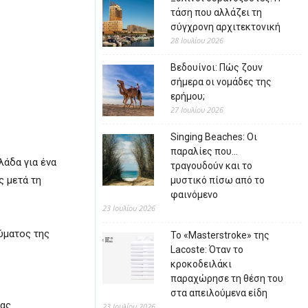
τάση που αλλάζει τη
σύγχρονη αρχιτεκτονική
28 Ιουλίου 2026
Βεδουίνοι: Πώς ζουν
σήμερα οι νομάδες της
ερήμου;
27 Ιουλίου 2026
Singing Beaches: Οι
παραλίες που…
λάδα για ένα
τραγουδούν και το
ς μετά τη
μυστικό πίσω από το
φαινόμενο
23 Ιουλίου 2026
ύματος της
Το «Masterstroke» της
Lacoste: Όταν το
κροκοδειλάκι
παραχώρησε τη θέση του
στα απειλούμενα είδη
ας.
23 Ιουλίου 2026