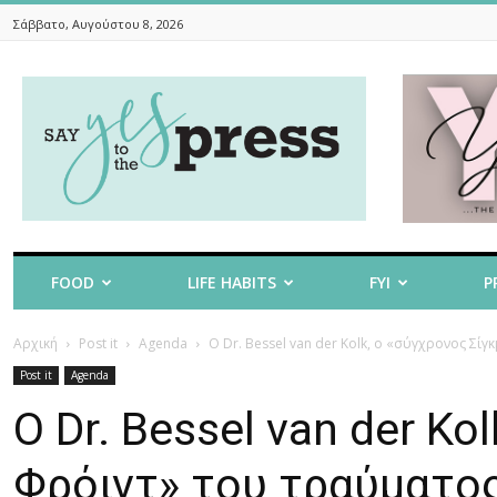
Σάββατο, Αυγούστου 8, 2026
Say
Yes
To
The
Press
FOOD
LIFE HABITS
FYI
P
Αρχική
Post it
Agenda
Ο Dr. Bessel van der Kolk, ο «σύγχρονος Σίγ
Post it
Agenda
Ο Dr. Bessel van der K
Φρόιντ» του τραύματος