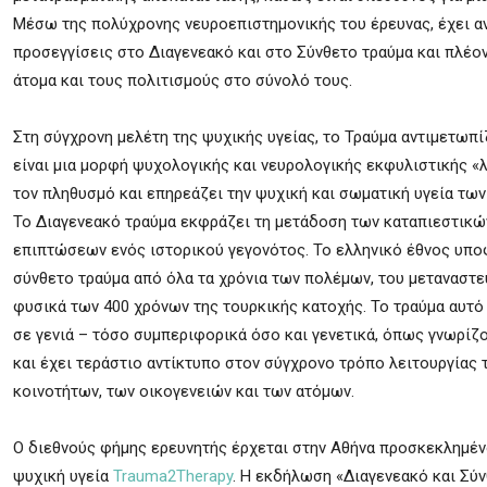
Μέσω της πολύχρονης νευροεπιστημονικής του έρευνας, έχει αν
προσεγγίσεις στο Διαγενεακό και στο Σύνθετο τραύμα και πλέον 
άτομα και τους πολιτισμούς στο σύνολό τους.
Στη σύγχρονη μελέτη της ψυχικής υγείας, το Τραύμα αντιμετωπίζ
είναι μια μορφή ψυχολογικής και νευρολογικής εκφυλιστικής 
τον πληθυσμό και επηρεάζει την ψυχική και σωματική υγεία τω
Το Διαγενεακό τραύμα εκφράζει τη μετάδοση των καταπιεστικώ
επιπτώσεων ενός ιστορικού γεγονότος. Το ελληνικό έθνος υπο
σύνθετο τραύμα από όλα τα χρόνια των πολέμων, του μεταναστε
φυσικά των 400 χρόνων της τουρκικής κατοχής. Το τραύμα αυτό
σε γενιά – τόσο συμπεριφορικά όσο και γενετικά, όπως γνωρίζο
και έχει τεράστιο αντίκτυπο στον σύγχρονο τρόπο λειτουργίας 
κοινοτήτων, των οικογενειών και των ατόμων.
Ο διεθνούς φήμης ερευνητής έρχεται στην Αθήνα προσκεκλημένο
ψυχική υγεία
Trauma2Therapy
. Η εκδήλωση «Διαγενεακό και Σύν