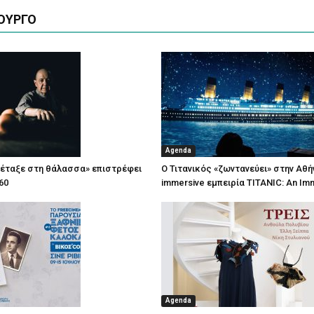
ΟΥΡΓΟ
Agenda
πέταξε στη θάλασσα» επιστρέφει
Ο Τιτανικός «ζωντανεύει» στην Αθή
60
immersive εμπειρία TITANIC: An Im
Agenda