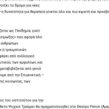
οίξει το δρόμο για νέες
η δυνατότητα για θεραπεία γίνεται όλο και πιο εφικτή και προσβά
εται ως Πανδημία, γιατί
«λοίμωξης» που αφορά όλο
ν ανθρώπων.
ν ή τραυματικών
φέρει από συλλογικό
υτικού, των εμφυλίων, και
 μεταβιβάζεται από γενιά
υμε από την Επιγενετική –
της κοινωνίας, των
ς του ινστιτούτου για την
θετο Ψυχικό Τραύμα» θα πραγματοποιηθεί στο Θέατρο Pierce (Αμε