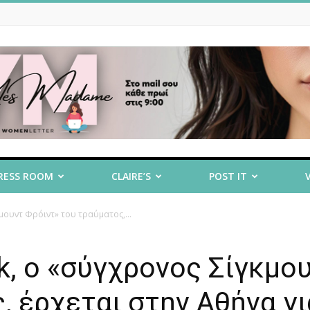
RESS ROOM
CLAIRE’S
POST IT
κμουντ Φρόιντ» του τραύματος,...
olk, ο «σύγχρονος Σίγκμο
, έρχεται στην Αθήνα γι