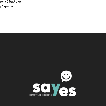
υργικό διάλογο
η Λεμεσό