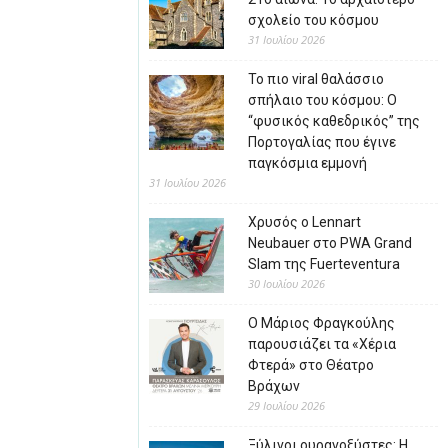
σχολείο του κόσμου
31 Ιουλίου 2026
Το πιο viral θαλάσσιο
σπήλαιο του κόσμου: Ο
“φυσικός καθεδρικός” της
Πορτογαλίας που έγινε
παγκόσμια εμμονή
31 Ιουλίου 2026
Χρυσός ο Lennart
Neubauer στο PWA Grand
Slam της Fuerteventura
30 Ιουλίου 2026
Ο Μάριος Φραγκούλης
παρουσιάζει τα «Χέρια
Φτερά» στο Θέατρο
Βράχων
29 Ιουλίου 2026
Ξύλινοι ουρανοξύστες: Η