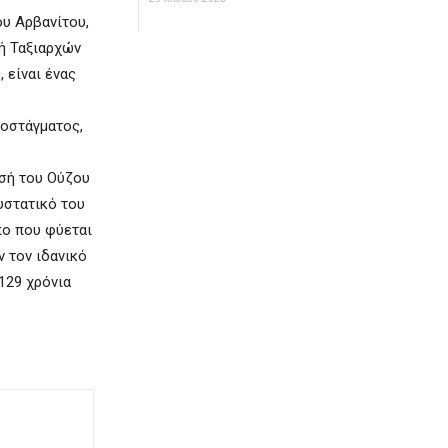
υ Αρβανίτου,
ή Ταξιαρχών
 είναι ένας
ποστάγματος,
ωσή του Ούζου
υστατικό του
πο που φύεται
 τον ιδανικό
129 χρόνια