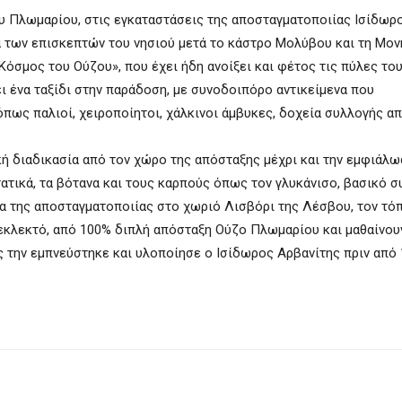
υ Πλωμαρίου, στις εγκαταστάσεις της αποσταγματοποιίας Ισίδωρο
α των επισκεπτών του νησιού μετά το κάστρο Μολύβου και τη Μον
όσμος του Ούζου», που έχει ήδη ανοίξει και φέτος τις πύλες του,
 ένα ταξίδι στην παράδοση, με συνοδοιπόρο αντικείμενα που
όπως παλιοί, χειροποίητοι, χάλκινοι άμβυκες, δοχεία συλλογής α
ή διαδικασία από τον χώρο της απόσταξης μέχρι και την εμφιάλ
ατικά, τα βότανα και τους καρπούς όπως τον γλυκάνισο, βασικό σ
τα της αποσταγματοποιίας στο χωριό Λισβόρι της Λέσβου, τον τό
 εκλεκτό, από 100% διπλή απόσταξη Ούζο Πλωμαρίου και μαθαίνουν
 την εμπνεύστηκε και υλοποίησε ο Ισίδωρος Αρβανίτης πριν από 