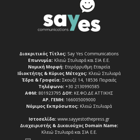
Διακριτικός Τίτλος:
Say Yes Communications
Επωνυμία:
Κλειώ Στυλιαρά και ΣΙΑ Ε.Ε.
Νομική Μορφή:
Ετερόρρυθμη Εταιρεία
Ιδιοκτήτης & Κύριος Μέτοχος:
Κλειώ Στυλιαρά
Έδρα & Γραφεία:
Σκουζέ 14, 18536 Πειραιάς
Τηλέφωνο:
+30 2130990585
ΑΦΜ:
801923795
ΔΟΥ:
ΚΕ.ΦΟ.ΔΕ ΑΤΤΙΚΗΣ
ΑΡ. ΓΕΜΗ:
166005009000
Νόμιμος Εκπρόσωπος:
Κλειώ Στυλιαρά
Ιστοσελίδα:
www.sayyestothepress.gr
Διαχειριστής & Δικαιούχος Domain Name:
Κλειώ Στυλιαρά και ΣΙΑ Ε.Ε.