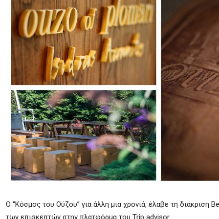
Ο “Κόσμος του Ούζου” για άλλη μια χρονιά, έλαβε τη διάκριση Be
των επισκεπτών στην πλατφόρμα του Trip advisor.