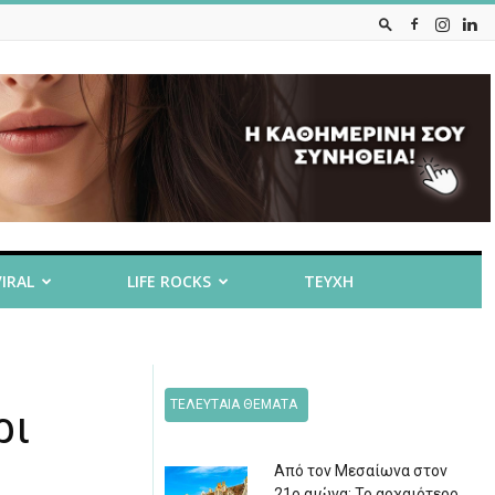
VIRAL
LIFE ROCKS
ΤΕΥΧΗ
ΤΕΛΕΥΤΑΙΑ ΘΕΜΑΤΑ
ρι
Από τον Μεσαίωνα στον
21ο αιώνα: Το αρχαιότερο