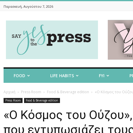
Παρασκευή, Αυγούστου 7, 2026
Say
Yes
To
The
Press
FOOD
LIFE HABITS
FYI
P
Αρχική
Press Room
Food & Beverage edition
«Ο Κόσμος του Ούζου
Press Room
Food & Beverage edition
«Ο Κόσμος του Ούζου»,
που εντυπωσιάζει του