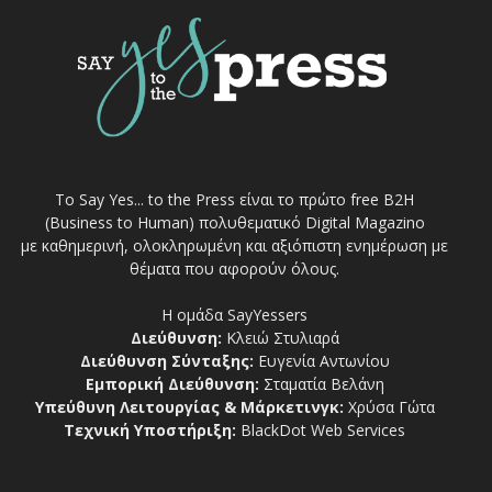
Το Say Yes... to the Press είναι το πρώτο free Β2Η
(Business to Human) πολυθεματικό Digital Magazino
με καθημερινή, ολοκληρωμένη και αξιόπιστη ενημέρωση με
θέματα που αφορούν όλους.
Η ομάδα SayYessers
Διεύθυνση:
Κλειώ Στυλιαρά
Διεύθυνση Σύνταξης:
Ευγενία Αντωνίου
Εμπορική Διεύθυνση:
Σταματία Βελάνη
Υπεύθυνη Λειτουργίας & Μάρκετινγκ:
Χρύσα Γώτα
Τεχνική Υποστήριξη:
BlackDot Web Services