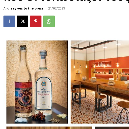
Από
say yes to the press
-
21/07/2023