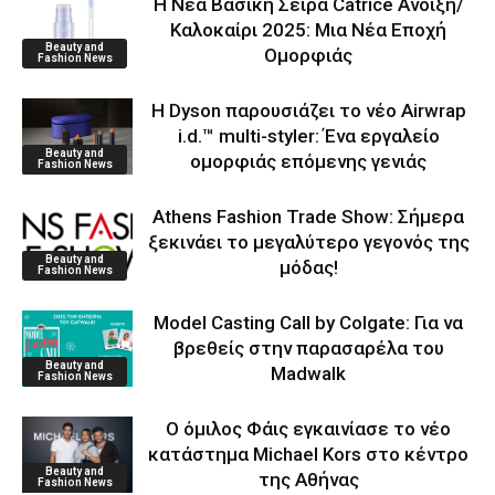
Η Νέα Βασική Σειρά Catrice Άνοιξη/
Καλοκαίρι 2025: Μια Νέα Εποχή
Beauty and
Ομορφιάς
Fashion News
Η Dyson παρουσιάζει το νέο Airwrap
i.d.™ multi-styler: Ένα εργαλείο
Beauty and
ομορφιάς επόμενης γενιάς
Fashion News
Athens Fashion Trade Show: Σήμερα
ξεκινάει το μεγαλύτερο γεγονός της
Beauty and
μόδας!
Fashion News
Model Casting Call by Colgate: Για να
βρεθείς στην παρασαρέλα του
Beauty and
Μadwalk
Fashion News
O όμιλος Φάις εγκαινίασε το νέο
κατάστημα Michael Kors στο κέντρο
Beauty and
της Αθήνας
Fashion News