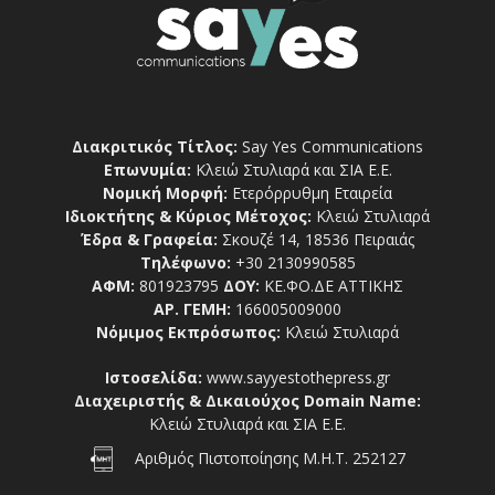
Διακριτικός Τίτλος:
Say Yes Communications
Επωνυμία:
Κλειώ Στυλιαρά και ΣΙΑ Ε.Ε.
Νομική Μορφή:
Ετερόρρυθμη Εταιρεία
Ιδιοκτήτης & Κύριος Μέτοχος:
Κλειώ Στυλιαρά
Έδρα & Γραφεία:
Σκουζέ 14, 18536 Πειραιάς
Τηλέφωνο:
+30 2130990585
ΑΦΜ:
801923795
ΔΟΥ:
ΚΕ.ΦΟ.ΔΕ ΑΤΤΙΚΗΣ
ΑΡ. ΓΕΜΗ:
166005009000
Νόμιμος Εκπρόσωπος:
Κλειώ Στυλιαρά
Ιστοσελίδα:
www.sayyestothepress.gr
Διαχειριστής & Δικαιούχος Domain Name:
Κλειώ Στυλιαρά και ΣΙΑ Ε.Ε.
Αριθμός Πιστοποίησης Μ.Η.Τ. 252127