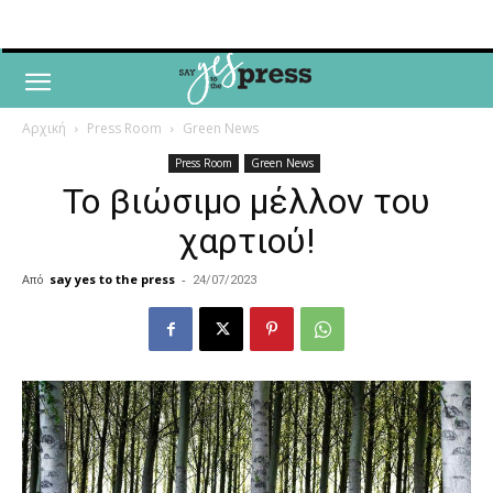
Αρχική
Press Room
Green News
Press Room
Green News
Το βιώσιμο μέλλον του
χαρτιού!
Από
say yes to the press
-
24/07/2023