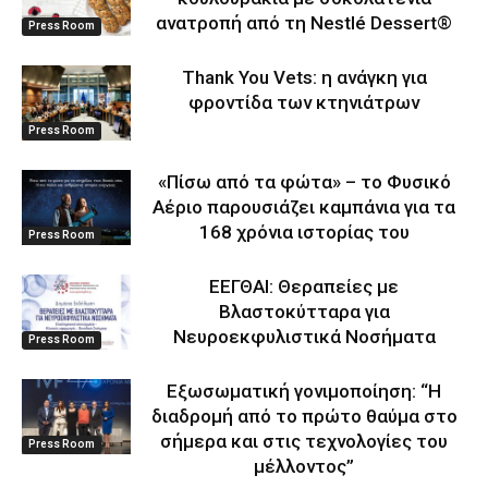
ανατροπή από τη Nestlé Dessert®
Press Room
Thank You Vets: η ανάγκη για
φροντίδα των κτηνιάτρων
Press Room
«Πίσω από τα φώτα» – το Φυσικό
Αέριο παρουσιάζει καμπάνια για τα
168 χρόνια ιστορίας του
Press Room
ΕΕΓΘΑΙ: Θεραπείες με
Βλαστοκύτταρα για
Νευροεκφυλιστικά Νοσήματα
Press Room
Eξωσωματική γονιμοποίηση: “Η
διαδρομή από το πρώτο θαύμα στο
σήμερα και στις τεχνολογίες του
Press Room
μέλλοντος’’