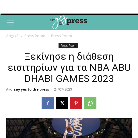
Αρχική
Press Room
Press Room
Press Room
Ξεκίνησε η διάθεση
εισιτηρίων για τα NBA ABU
DHABI GAMES 2023
Από
say yes to the press
-
24/07/2023