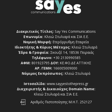
Διακριτικός Τίτλος:
Say Yes Communications
Επωνυμία:
Κλειώ Στυλιαρά και ΣΙΑ Ε.Ε.
Νομική Μορφή:
Ετερόρρυθμη Εταιρεία
Ιδιοκτήτης & Κύριος Μέτοχος:
Κλειώ Στυλιαρά
Έδρα & Γραφεία:
Σκουζέ 14, 18536 Πειραιάς
Τηλέφωνο:
+30 2130990585
ΑΦΜ:
801923795
ΔΟΥ:
ΚΕ.ΦΟ.ΔΕ ΑΤΤΙΚΗΣ
ΑΡ. ΓΕΜΗ:
166005009000
Νόμιμος Εκπρόσωπος:
Κλειώ Στυλιαρά
Ιστοσελίδα:
www.sayyestothepress.gr
Διαχειριστής & Δικαιούχος Domain Name:
Κλειώ Στυλιαρά και ΣΙΑ Ε.Ε.
Αριθμός Πιστοποίησης Μ.Η.Τ. 252127