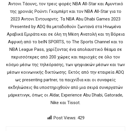
Άντονι Τάουνς, τον τρεις φορές NBA All-Star και Αμυντικό
της χρονιάς Ρούντι Γκομπέρτ και τον NBA All-Star για το
2023 Άντονι Έντουαρντς. Τα NBA Abu Dhabi Games 2023
Presented by ADQ θα μεταδοθούν ζωντανά στα Ηνωμένα
Αραβικά Εμιράτα και σε όλη τη Μέση Ανατολή και τη Βόρεια
Αφρική από το beIN SPORTS, το The Sports Channel και το
NBA League Pass, χαρίζοντας ένα απολαυστικό θέαμα σε
περισσότερες από 200 χώρες και περιοχές σε όλο τον
κόσμο μέσω της τηλεόρασης, των ψηφιακών μέσων και των
μέσων κοινωνικής δικτύωσης. Εκτός από την εταιρεία ADQ
ως presenting partner, τα παιχνίδια και οι συναφείς
εκδηλώσεις θα υποστηριχθούν από μια σειρά συνεργατών
μάρκετινγκ, όπως οι Aldar, Experience Abu Dhabi, Gatorade,
Nike και Tissot.
Post Views:
429