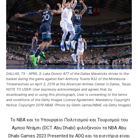
DALLAS, TX - APRIL 3: Luka Doncic #77 of the Dallas Mavericks drives to the
basket during the game against Karl-Anthony Towns #32 of the Minnesota
Timberwolves on April 3, 2019 at the American Airlines Center in Dallas, Texas.
NOTE TO USER: User expressly acknowledges and agrees that, by
downloading and or using this photograph, User is consenting to the terms
and conditions of the Getty Images License Agreement. Mandatory Copyright
Notice: Copyright 2019 NBAE (Photo by Glenn James/NBAE via Getty Images)
Το ΝΒΑ και το Υπουργείο Πολιτισμού και Τουρισμού του
Αμπού Ντάμπι (DCT Abu Dhabi) φιλοξενούν τα NBA Abu
Dhabi Games 2023 Presented by ADQ και τα εισιτήρια είναι