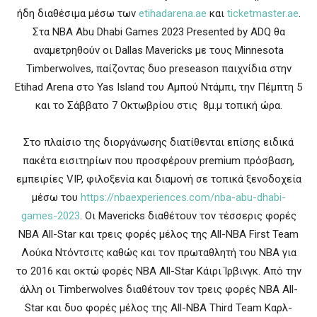
ήδη διαθέσιμα μέσω των
etihadarena.ae
και
ticketmaster.ae
.
Στα NBA Abu Dhabi Games 2023 Presented by ADQ θα
αναμετρηθούν οι Dallas Mavericks με τους Minnesota
Timberwolves, παίζοντας δυο preseason παιχνίδια στην
Etihad Arena στο Yas Island του Αμπού Ντάμπι, την Πέμπτη 5
και το Σάββατο 7 Οκτωβρίου στις 8μ.μ τοπική ώρα.
Στο πλαίσιο της διοργάνωσης διατίθενται επίσης ειδικά
πακέτα εισιτηρίων που προσφέρουν premium πρόσβαση,
εμπειρίες VIP, φιλοξενία και διαμονή σε τοπικά ξενοδοχεία
μέσω του
https://nbaexperiences.com/nba-abu-dhabi-
games-2023
. Οι Mavericks διαθέτουν τον τέσσερις φορές
ΝΒΑ All-Star και τρεις φορές μέλος της All-NBA First Team
Λούκα Ντόντσιτς καθώς και τον πρωταθλητή του ΝΒΑ για
το 2016 και οκτώ φορές ΝΒΑ All-Star Κάιρι Ίρβινγκ. Από την
άλλη οι Timberwolves διαθέτουν τον τρεις φορές NBA All-
Star και δυο φορές μέλος της All-NBA Third Team Καρλ-