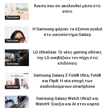
Άνεση που σε ακολουθεί μέσα στο
σπίτι
Tech news
Η Samsung φέρνει τα έξυπνα γυαλιά
στο οικοσύστημα Galaxy
Tech news
LG UltraGear: Οι νέες gaming οθόνες
της LG ανεβάζουν τον πήχη στις
επιδόσεις
Tech news
Samsung Galaxy Z Fold8 Ultra, Fold8
και Flip8: Η νέα εποχή των
αναδιπλούμενων smartphone
Tech news
Samsung Galaxy Watch Ultra2 και
Watch9: Ευεξία και AI στον καρπό