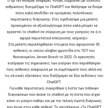
Ο δρ τεν Μπεργκ αναφέρει: «όπως συμβαίνει με πολλούς
ανθρώπους δοκιμάζαμε το ChatGPT και θελήσαμε να δούμε
πόσο καλά αποδίδει σε ορισμένες πολύπλοκες
περιπτώσεις διάγνωσης. Ετσι σχεδιάσαμε μια μελέτη
προκειμένου να αξιολογήσουμε πόσο καλά μπορεί να
εργαστεί το chatbot σε σύγκριση με τους γιατρούς σε ό,τι
αφορά περιστατικά επείγουσας ιατρικής».
Στη μελέτη περιελήφθησαν στοιχεία που αφορούσαν 30
ασθενείς οι οποίοι έλαβαν φροντίδα στο ΤΕΠ του
Νοσοκομείου Jeroen Bosch το 2022. Οι ερευνητές
εισήγαγαν τις σημειώσεις των γιατρών που περιέθαλψαν
τους ασθενείς αναφορικά με τα συμπτώματά τους αλλά και
τις κλινικές εξετάσεις που διεξήγαγαν σε δύο εκδόσεις του
ChatGPT.
Για κάθε περιστατικό, συγκρίθηκε η λίστα των πιθανών
διαγνώσεων που έκανε το chatbot με τη λίστα που είχαν
κάνει οι γιατροί καθώς και με την τελική σωστή διάγνωση
που έγινε στον κάθε ασθενή. Το αποτέλεσμα; «Το ChatGPT