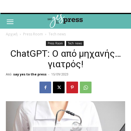
Αρχική
Press Room
Tech news
Press Room
Tech news
ChatGPT: Ο από μηχανής…
γιατρός!
Από
say yes to the press
-
15/09/2023