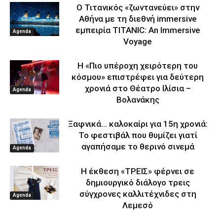
Ο Τιτανικός «ζωντανεύει» στην
Αθήνα με τη διεθνή immersive
εμπειρία TITANIC: An Immersive
Agenda
Voyage
Η «Πιο υπέροχη χειρότερη του
κόσμου» επιστρέφει για δεύτερη
χρονιά στο Θέατρο Ιλίσια –
Agenda
Βολανάκης
Ξαφνικά… καλοκαίρι για 15η χρονιά:
Το φεστιβάλ που θυμίζει γιατί
αγαπήσαμε το θερινό σινεμά
Agenda
Η έκθεση «ΤΡΕΙΣ» φέρνει σε
δημιουργικό διάλογο τρεις
σύγχρονες καλλιτέχνιδες στη
Agenda
Λεμεσό