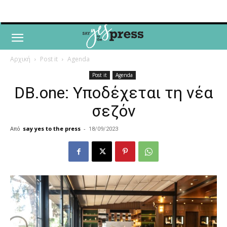
Αρχική
Post it
Agenda
Post it
Agenda
DB.one: Υποδέχεται τη νέα
σεζόν
Από
say yes to the press
-
18/09/2023