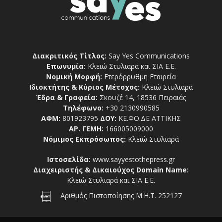
Διακριτικός Τίτλος:
Say Yes Communications
Επωνυμία:
Κλειώ Στυλιαρά και ΣΙΑ Ε.Ε.
Νομική Μορφή:
Ετερόρρυθμη Εταιρεία
Ιδιοκτήτης & Κύριος Μέτοχος:
Κλειώ Στυλιαρά
Έδρα & Γραφεία:
Σκουζέ 14, 18536 Πειραιάς
Τηλέφωνο:
+30 2130990585
ΑΦΜ:
801923795
ΔΟΥ:
ΚΕ.ΦΟ.ΔΕ ΑΤΤΙΚΗΣ
ΑΡ. ΓΕΜΗ:
166005009000
Νόμιμος Εκπρόσωπος:
Κλειώ Στυλιαρά
Ιστοσελίδα:
www.sayyestothepress.gr
Διαχειριστής & Δικαιούχος Domain Name:
Κλειώ Στυλιαρά και ΣΙΑ Ε.Ε.
Αριθμός Πιστοποίησης Μ.Η.Τ. 252127