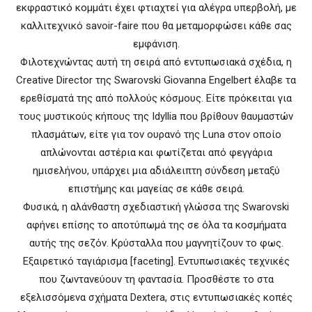
εκφραστικό κομμάτι έχει φτιαχτεί για αλέγρα υπερβολή, με
καλλιτεχνικό savoir-faire που θα μεταμορφώσει κάθε σας
εμφάνιση.
Φιλοτεχνώντας αυτή τη σειρά από εντυπωσιακά σχέδια, η
Creative Director της Swarovski Giovanna Engelbert έλαβε τα
ερεθίσματά της από πολλούς κόσμους. Είτε πρόκειται για
τους μυστικούς κήπους της Idyllia που βρίθουν θαυμαστών
πλασμάτων, είτε για τον ουρανό της Luna στον οποίο
απλώνονται αστέρια και φωτίζεται από φεγγάρια
ημισελήνου, υπάρχει μια αδιάλειπτη σύνδεση μεταξύ
επιστήμης και μαγείας σε κάθε σειρά.
Φυσικά, η αλάνθαστη σχεδιαστική γλώσσα της Swarovski
αφήνει επίσης το αποτύπωμά της σε όλα τα κοσμήματα
αυτής της σεζόν. Κρύσταλλα που μαγνητίζουν το φως.
Εξαιρετικό ταγιάρισμα [faceting]. Εντυπωσιακές τεχνικές
που ζωντανεύουν τη φαντασία. Προσθέστε το στα
εξελισσόμενα σχήματα Dextera, στις εντυπωσιακές κοπές