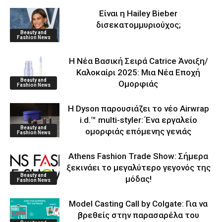
Είναι η Hailey Bieber
δισεκατομμυριούχος;
Beauty and
Fashion News
Η Νέα Βασική Σειρά Catrice Άνοιξη/
Καλοκαίρι 2025: Μια Νέα Εποχή
Beauty and
Ομορφιάς
Fashion News
Η Dyson παρουσιάζει το νέο Airwrap
i.d.™ multi-styler: Ένα εργαλείο
Beauty and
ομορφιάς επόμενης γενιάς
Fashion News
Athens Fashion Trade Show: Σήμερα
ξεκινάει το μεγαλύτερο γεγονός της
Beauty and
μόδας!
Fashion News
Model Casting Call by Colgate: Για να
βρεθείς στην παρασαρέλα του