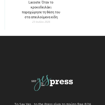
Lacoste: Όταν το
κροκοδειλάκι
παραχώρησε τη θέση του
στα απειλούμενα είδη
23 Ιουλίου 2026
Το Say Yes... to the Press είναι το πρώτο free Β2Η