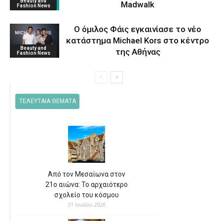
Beauty and
Μadwalk
Fashion News
O όμιλος Φάις εγκαινίασε το νέο
κατάστημα Michael Kors στο κέντρο
Beauty and
της Αθήνας
Fashion News
ΤΕΛΕΥΤΑΙΑ ΘΕΜΑΤΑ
Από τον Μεσαίωνα στον
21ο αιώνα: Το αρχαιότερο
σχολείο του κόσμου
31 Ιουλίου 2026