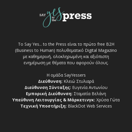
Το Say Yes... to the Press είναι το πρώτο free Β2Η
(Business to Human) πολυθεματικό Digital Magazino
με καθημερινή, ολοκληρωμένη και αξιόπιστη
ενημέρωση με θέματα που αφορούν όλους.
Η ομάδα SayYessers
Διεύθυνση:
Κλειώ Στυλιαρά
Διεύθυνση Σύνταξης:
Ευγενία Αντωνίου
Εμπορική Διεύθυνση:
Σταματία Βελάνη
Υπεύθυνη Λειτουργίας & Μάρκετινγκ:
Χρύσα Γώτα
Τεχνική Υποστήριξη:
BlackDot Web Services