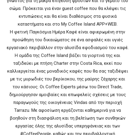
γνωστός για τη μακρά επίγευση φρούτων και το γεμάτο του
σώμα. Πρόκειται για έναν guest coffee που θα κλέψει τις
εντυπώσεις και θα είναι διαθέσιμος στα φυσικά
καταστήματα και στο My Coffee Island APP+WEB.
H φετινή Παγκόσμια Ημέρα Καφέ είναι αφιερωμένη στην
προώθηση του δικαιώματος σε ένα ασφαλές και υγιές
εργασιακό περιβάλλον στην αλυσίδα εφοδιασμού του καφέ.
Η ομάδα της Coffee Island βάζει τα γιορτινά της και
ταξιδεύει με πτήση Charter στην Costa Rica, εκεί που
καλλιεργείται ένας μοναδικός καφές που θα σας ταξιδέψει
με τις μυρωδιές του βερίκοκου, της μαύρης ζάχαρης και
του κάσιους. Οι Coffee Experts μέσω του Direct Trade,
δημιούργησαν αμοιβαίες και επωφελείς σχέσεις με τους
παραγωγούς της οικογένειας Vindas από την περιοχή
Tarrazu. Με αφοσίωση εργάζονται καθημερινά για να
βοηθούν στη διασφάλιση και τη βελτίωση των συνθηκών
εργασίας όλης της αλυσίδας υπερηφάνειας και των
#CoffeePeople, καθώς και την περιβαλλοντική