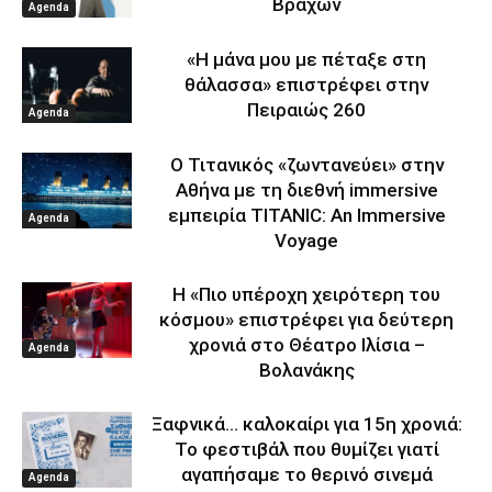
Βράχων
Agenda
«Η μάνα μου με πέταξε στη
θάλασσα» επιστρέφει στην
Πειραιώς 260
Agenda
Ο Τιτανικός «ζωντανεύει» στην
Αθήνα με τη διεθνή immersive
εμπειρία TITANIC: An Immersive
Agenda
Voyage
Η «Πιο υπέροχη χειρότερη του
κόσμου» επιστρέφει για δεύτερη
χρονιά στο Θέατρο Ιλίσια –
Agenda
Βολανάκης
Ξαφνικά… καλοκαίρι για 15η χρονιά:
Το φεστιβάλ που θυμίζει γιατί
αγαπήσαμε το θερινό σινεμά
Agenda