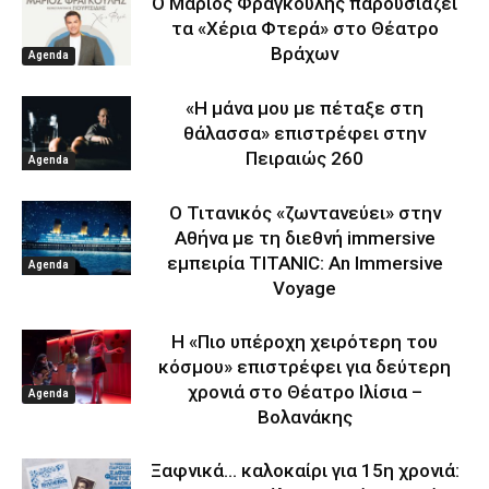
Ο Μάριος Φραγκούλης παρουσιάζει
τα «Χέρια Φτερά» στο Θέατρο
Βράχων
Agenda
«Η μάνα μου με πέταξε στη
θάλασσα» επιστρέφει στην
Πειραιώς 260
Agenda
Ο Τιτανικός «ζωντανεύει» στην
Αθήνα με τη διεθνή immersive
εμπειρία TITANIC: An Immersive
Agenda
Voyage
Η «Πιο υπέροχη χειρότερη του
κόσμου» επιστρέφει για δεύτερη
χρονιά στο Θέατρο Ιλίσια –
Agenda
Βολανάκης
Ξαφνικά… καλοκαίρι για 15η χρονιά: