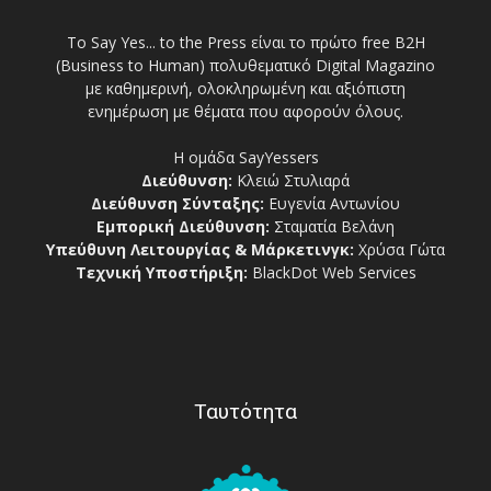
Το Say Yes... to the Press είναι το πρώτο free Β2Η
(Business to Human) πολυθεματικό Digital Magazino
με καθημερινή, ολοκληρωμένη και αξιόπιστη
ενημέρωση με θέματα που αφορούν όλους.
Η ομάδα SayYessers
Διεύθυνση:
Κλειώ Στυλιαρά
Διεύθυνση Σύνταξης:
Ευγενία Αντωνίου
Εμπορική Διεύθυνση:
Σταματία Βελάνη
Υπεύθυνη Λειτουργίας & Μάρκετινγκ:
Χρύσα Γώτα
Τεχνική Υποστήριξη:
BlackDot Web Services
Ταυτότητα