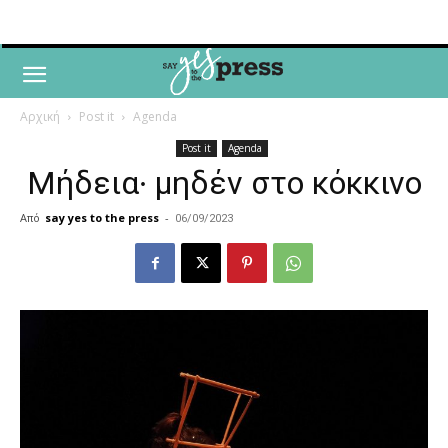
Αρχική
Post it
Agenda
Post it
Agenda
Μήδεια∙ μηδέν στο κόκκινο
Από
say yes to the press
-
06/09/2023