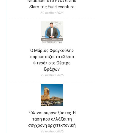
Neubauer στο PWA Grand
Slam της Fuerteventura
30 Ιουλίου 2026
Ο Μάριος Φραγκούλης
παρουσιάζει τα «Χέρια
Φτερά» στο Θέατρο
Βράχων
29 Ιουλίου 2026
Ξύλινοι ουρανοξύστες: Η
τάση που αλλάζει τη
σύγχρονη αρχιτεκτονική
28 Ιουλίου 2026