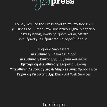
Το Say Yes... to the Press είναι το πρώτο free Β2Η
(Business to Human) πολυθεματικό Digital Magazino
με καθημερινή, ολοκληρωμένη και αξιόπιστη
ενημέρωση με θέματα που αφορούν όλους.
Η ομάδα SayYessers
Διεύθυνση:
Κλειώ Στυλιαρά
Διεύθυνση Σύνταξης:
Ευγενία Αντωνίου
Εμπορική Διεύθυνση:
Σταματία Βελάνη
Υπεύθυνη Λειτουργίας & Μάρκετινγκ:
Χρύσα Γώτα
Τεχνική Υποστήριξη:
BlackDot Web Services
Ταυτότητα