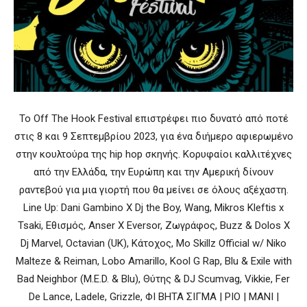
Το Off The Hook Festival επιστρέφει πιο δυνατό από ποτέ
στις 8 και 9 Σεπτεμβρίου 2023, για ένα διήμερο αφιερωμένο
στην κουλτούρα της hip hop σκηνής. Κορυφαίοι καλλιτέχνες
από την Ελλάδα, την Ευρώπη και την Αμερική δίνουν
ραντεβού για μια γιορτή που θα μείνει σε όλους αξέχαστη.
Line Up: Dani Gambino X Dj the Boy, Wang, Mikros Kleftis x
Tsaki, Εθισμός, Anser X Eversor, Ζωγράφος, Buzz & Dolos X
Dj Marvel, Octavian (UK), Κάτοχος, Mo Skillz Official w/ Niko
Malteze & Reiman, Lobo Amarillo, Kool G Rap, Blu & Exile with
Bad Neighbor (M.E.D. & Blu), Θύτης & DJ Scumvag, Vikkie, Fer
De Lance, Ladele, Grizzle, ΦΙ ΒΗΤΑ ΣΙΓΜΑ | ΡΙΟ | MANI |