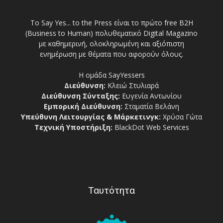
Το Say Yes... to the Press είναι το πρώτο free Β2Η
(Business to Human) πολυθεματικό Digital Magazino
με καθημερινή, ολοκληρωμένη και αξιόπιστη
ενημέρωση με θέματα που αφορούν όλους.
Η ομάδα SayYessers
Διεύθυνση:
Κλειώ Στυλιαρά
Διεύθυνση Σύνταξης:
Ευγενία Αντωνίου
Εμπορική Διεύθυνση:
Σταματία Βελάνη
Υπεύθυνη Λειτουργίας & Μάρκετινγκ:
Χρύσα Γώτα
Τεχνική Υποστήριξη:
BlackDot Web Services
Ταυτότητα