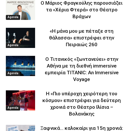
Ο Μάριος Φραγκούλης παρουσιάζει
τα «Χέρια Φτερά» στο Θέατρο
Βράχων
Agenda
«Η μάνα μου με πέταξε στη
θάλασσα» επιστρέφει στην
Πειραιώς 260
Agenda
Ο Τιτανικός «ζωντανεύει» στην
Αθήνα με τη διεθνή immersive
εμπειρία TITANIC: An Immersive
Agenda
Voyage
Η «Πιο υπέροχη χειρότερη του
κόσμου» επιστρέφει για δεύτερη
χρονιά στο Θέατρο Ιλίσια –
Agenda
Βολανάκης
Ξαφνικά… καλοκαίρι για 15η χρονιά: