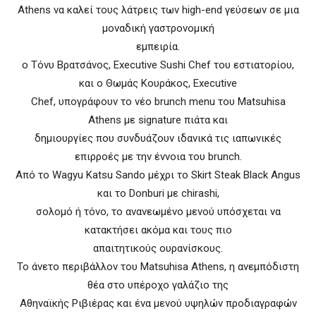
Athens να καλεί τους λάτρεις των high-end γεύσεων σε μια
μοναδική γαστρονομική
εμπειρία.
ο Τόνυ Βρατσάνος, Executive Sushi Chef του εστιατορίου,
και ο Θωμάς Κουράκος, Executive
Chef, υπογράφουν το νέο brunch menu του Matsuhisa
Athens με signature πιάτα και
δημιουργίες που συνδυάζουν ιδανικά τις ιαπωνικές
επιρροές με την έννοια του brunch.
Από το Wagyu Katsu Sando μέχρι το Skirt Steak Black Angus
και το Donburi με chirashi,
σολομό ή τόνο, το ανανεωμένο μενού υπόσχεται να
κατακτήσει ακόμα και τους πιο
απαιτητικούς ουρανίσκους.
Το άνετο περιβάλλον του Matsuhisa Athens, η ανεμπόδιστη
θέα στο υπέροχο γαλάζιο της
Αθηναϊκής Ριβιέρας και ένα μενού υψηλών προδιαγραφών