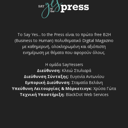
Το Say Yes... to the Press είναι το πρώτο free Β2Η
(Business to Human) πολυθεματικό Digital Magazino
με καθημερινή, ολοκληρωμένη και αξιόπιστη
ενημέρωση με θέματα που αφορούν όλους.
Η ομάδα SayYessers
Διεύθυνση:
Κλειώ Στυλιαρά
Διεύθυνση Σύνταξης:
Ευγενία Αντωνίου
Εμπορική Διεύθυνση:
Σταματία Βελάνη
Υπεύθυνη Λειτουργίας & Μάρκετινγκ:
Χρύσα Γώτα
Τεχνική Υποστήριξη:
BlackDot Web Services