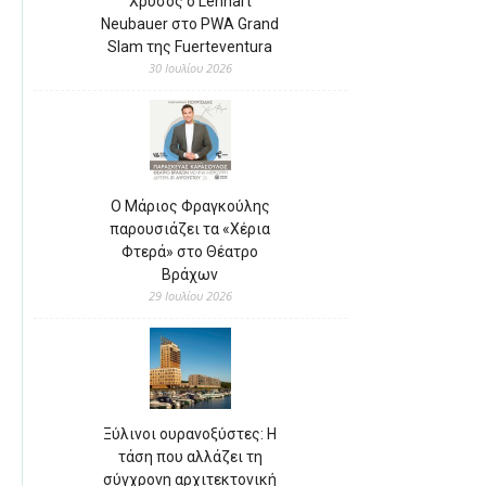
Χρυσός ο Lennart
Neubauer στο PWA Grand
Slam της Fuerteventura
30 Ιουλίου 2026
Ο Μάριος Φραγκούλης
παρουσιάζει τα «Χέρια
Φτερά» στο Θέατρο
Βράχων
29 Ιουλίου 2026
Ξύλινοι ουρανοξύστες: Η
τάση που αλλάζει τη
σύγχρονη αρχιτεκτονική