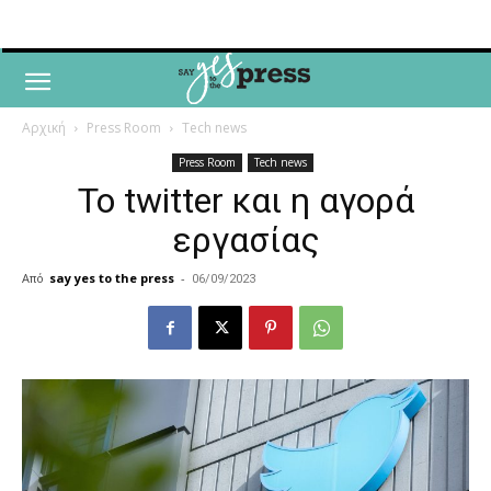
Αρχική
Press Room
Tech news
Press Room
Tech news
Το twitter και η αγορά
εργασίας
Από
say yes to the press
-
06/09/2023