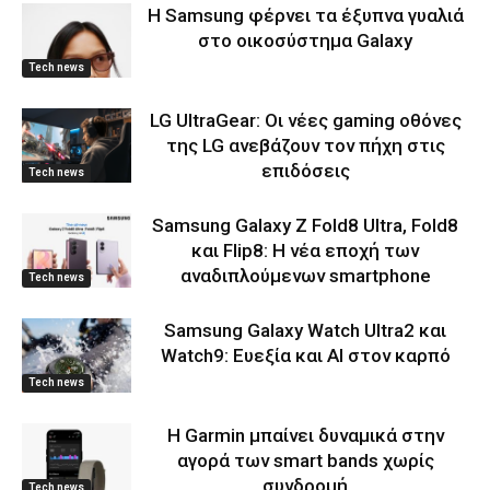
Η Samsung φέρνει τα έξυπνα γυαλιά
στο οικοσύστημα Galaxy
Tech news
LG UltraGear: Οι νέες gaming οθόνες
της LG ανεβάζουν τον πήχη στις
επιδόσεις
Tech news
Samsung Galaxy Z Fold8 Ultra, Fold8
και Flip8: Η νέα εποχή των
αναδιπλούμενων smartphone
Tech news
Samsung Galaxy Watch Ultra2 και
Watch9: Ευεξία και AI στον καρπό
Tech news
Η Garmin μπαίνει δυναμικά στην
αγορά των smart bands χωρίς
συνδρομή
Tech news