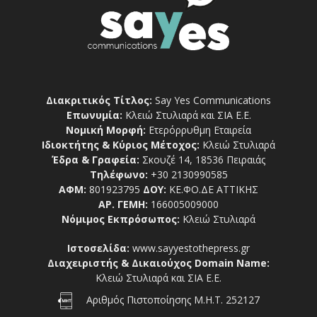
Διακριτικός Τίτλος:
Say Yes Communications
Επωνυμία:
Κλειώ Στυλιαρά και ΣΙΑ Ε.Ε.
Νομική Μορφή:
Ετερόρρυθμη Εταιρεία
Ιδιοκτήτης & Κύριος Μέτοχος:
Κλειώ Στυλιαρά
Έδρα & Γραφεία:
Σκουζέ 14, 18536 Πειραιάς
Τηλέφωνο:
+30 2130990585
ΑΦΜ:
801923795
ΔΟΥ:
ΚΕ.ΦΟ.ΔΕ ΑΤΤΙΚΗΣ
ΑΡ. ΓΕΜΗ:
166005009000
Νόμιμος Εκπρόσωπος:
Κλειώ Στυλιαρά
Ιστοσελίδα:
www.sayyestothepress.gr
Διαχειριστής & Δικαιούχος Domain Name:
Κλειώ Στυλιαρά και ΣΙΑ Ε.Ε.
Αριθμός Πιστοποίησης Μ.Η.Τ. 252127