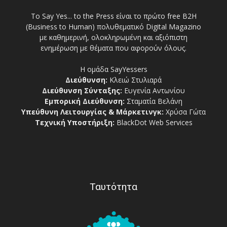
Το Say Yes... to the Press είναι το πρώτο free Β2Η
(Business to Human) πολυθεματικό Digital Magazino
με καθημερινή, ολοκληρωμένη και αξιόπιστη
ενημέρωση με θέματα που αφορούν όλους.
Η ομάδα SayYessers
Διεύθυνση:
Κλειώ Στυλιαρά
Διεύθυνση Σύνταξης:
Ευγενία Αντωνίου
Εμπορική Διεύθυνση:
Σταματία Βελάνη
Υπεύθυνη Λειτουργίας & Μάρκετινγκ:
Χρύσα Γώτα
Τεχνική Υποστήριξη:
BlackDot Web Services
Ταυτότητα