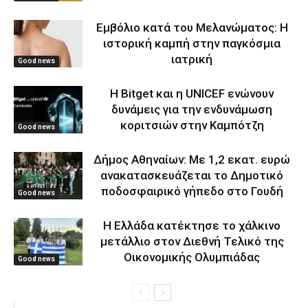
Εμβόλιο κατά του Μελανώματος: Η
ιστορική καμπή στην παγκόσμια
ιατρική
Good news
Η Bitget και η UNICEF ενώνουν
δυνάμεις για την ενδυνάμωση
κοριτσιών στην Καμπότζη
Good news
Δήμος Αθηναίων: Με 1,2 εκατ. ευρώ
ανακατασκευάζεται το Δημοτικό
ποδοσφαιρικό γήπεδο στο Γουδή
Good news
Η Ελλάδα κατέκτησε το χάλκινο
μετάλλιο στον Διεθνή Τελικό της
Οικονομικής Ολυμπιάδας
Good news