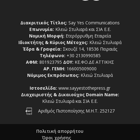
Διακριτικός Τίτλος:
Say Yes Communications
Επωνυμία:
Κλειώ Στυλιαρά και ΣΙΑ Ε.Ε.
Νομική Μορφή:
Ετερόρρυθμη Εταιρεία
Ιδιοκτήτης & Κύριος Μέτοχος:
Κλειώ Στυλιαρά
Έδρα & Γραφεία:
Σκουζέ 14, 18536 Πειραιάς
Τηλέφωνο:
+30 2130990585
ΑΦΜ:
801923795
ΔΟΥ:
ΚΕ.ΦΟ.ΔΕ ΑΤΤΙΚΗΣ
ΑΡ. ΓΕΜΗ:
166005009000
Νόμιμος Εκπρόσωπος:
Κλειώ Στυλιαρά
Ιστοσελίδα:
www.sayyestothepress.gr
Διαχειριστής & Δικαιούχος Domain Name:
Κλειώ Στυλιαρά και ΣΙΑ Ε.Ε.
Αριθμός Πιστοποίησης Μ.Η.Τ. 252127
Πολιτική απορρήτου
Όροι χρήσης