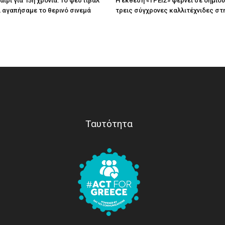
ίρι για 15η χρονιά: Το φεστιβάλ
Η έκθεση «ΤΡΕΙΣ» φέρνει σε δημιο
τί αγαπήσαμε το θερινό σινεμά
τρεις σύγχρονες καλλιτέχνιδες στ
Ταυτότητα