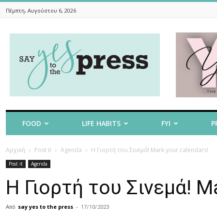
Πέμπτη, Αυγούστου 6, 2026
Say
Yes
To
The
Press
FOOD
LIFE HABITS
FYI
P
Αρχική
Post it
Agenda
H Γιορτή του Σινεμά! Mark your calendars!
Post it
Agenda
H Γιορτή του Σινεμά! Ma
Από
say yes to the press
-
17/10/2023