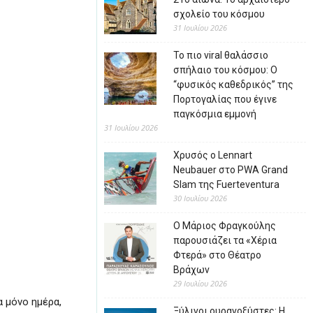
σχολείο του κόσμου
31 Ιουλίου 2026
Το πιο viral θαλάσσιο
σπήλαιο του κόσμου: Ο
“φυσικός καθεδρικός” της
Πορτογαλίας που έγινε
παγκόσμια εμμονή
31 Ιουλίου 2026
Χρυσός ο Lennart
Neubauer στο PWA Grand
Slam της Fuerteventura
30 Ιουλίου 2026
Ο Μάριος Φραγκούλης
παρουσιάζει τα «Χέρια
Φτερά» στο Θέατρο
Βράχων
29 Ιουλίου 2026
α μόνο ημέρα,
Ξύλινοι ουρανοξύστες: Η