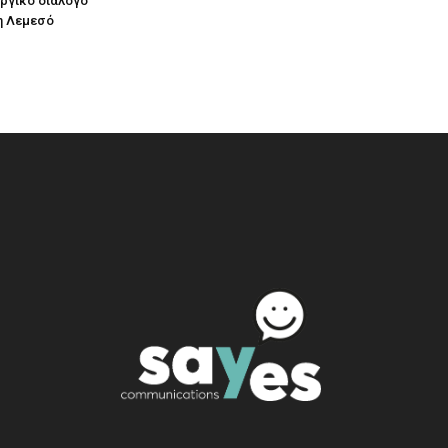
υργικό διάλογο
η Λεμεσό