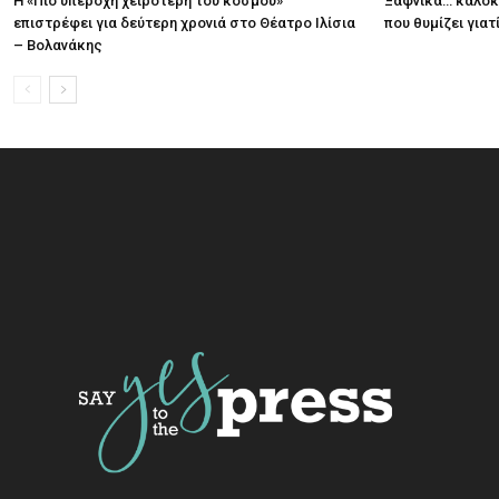
Η «Πιο υπέροχη χειρότερη του κόσμου»
Ξαφνικά… καλοκα
επιστρέφει για δεύτερη χρονιά στο Θέατρο Ιλίσια
που θυμίζει για
– Βολανάκης