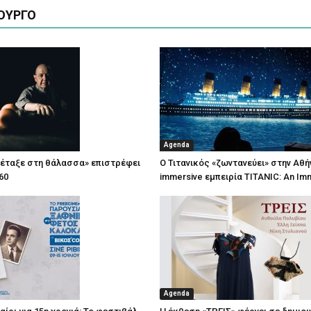
ΟΥΡΓΟ
Agenda
πέταξε στη θάλασσα» επιστρέφει
Ο Τιτανικός «ζωντανεύει» στην Αθή
60
immersive εμπειρία TITANIC: An Im
Agenda