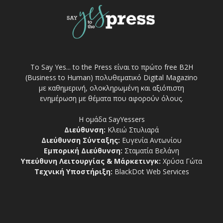
Το Say Yes... to the Press είναι το πρώτο free Β2Η
(Business to Human) πολυθεματικό Digital Magazino
με καθημερινή, ολοκληρωμένη και αξιόπιστη
ενημέρωση με θέματα που αφορούν όλους.
Η ομάδα SayYessers
Διεύθυνση:
Κλειώ Στυλιαρά
Διεύθυνση Σύνταξης:
Ευγενία Αντωνίου
Εμπορική Διεύθυνση:
Σταματία Βελάνη
Υπεύθυνη Λειτουργίας & Μάρκετινγκ:
Χρύσα Γώτα
Τεχνική Υποστήριξη:
BlackDot Web Services