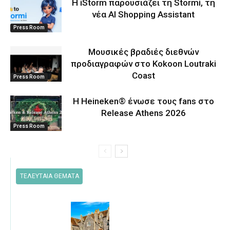
Η iStorm παρουσιάζει τη Stormi, τη
νέα AI Shopping Assistant
Press Room
Μουσικές βραδιές διεθνών
προδιαγραφών στο Kokoon Loutraki
Coast
Press Room
Η Heineken® ένωσε τους fans στο
Release Athens 2026
Press Room
ΤΕΛΕΥΤΑΙΑ ΘΕΜΑΤΑ