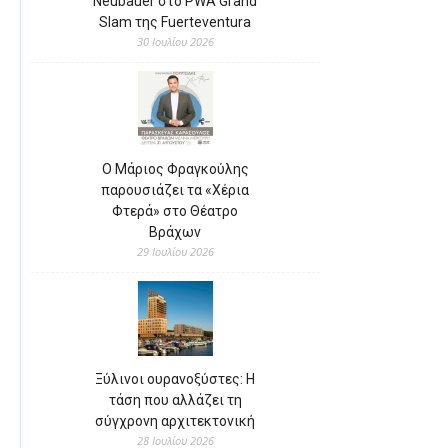
Neubauer στο PWA Grand
Slam της Fuerteventura
30 Ιουλίου 2026
Ο Μάριος Φραγκούλης
παρουσιάζει τα «Χέρια
Φτερά» στο Θέατρο
Βράχων
29 Ιουλίου 2026
Ξύλινοι ουρανοξύστες: Η
τάση που αλλάζει τη
σύγχρονη αρχιτεκτονική
28 Ιουλίου 2026