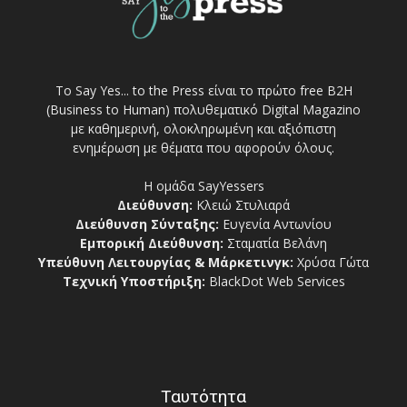
Το Say Yes... to the Press είναι το πρώτο free Β2Η
(Business to Human) πολυθεματικό Digital Magazino
με καθημερινή, ολοκληρωμένη και αξιόπιστη
ενημέρωση με θέματα που αφορούν όλους.
Η ομάδα SayYessers
Διεύθυνση:
Κλειώ Στυλιαρά
Διεύθυνση Σύνταξης:
Ευγενία Αντωνίου
Εμπορική Διεύθυνση:
Σταματία Βελάνη
Υπεύθυνη Λειτουργίας & Μάρκετινγκ:
Χρύσα Γώτα
Τεχνική Υποστήριξη:
BlackDot Web Services
Ταυτότητα