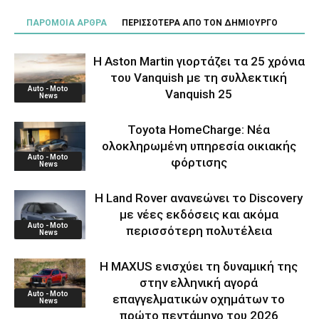
ΠΑΡΟΜΟΙΑ ΑΡΘΡΑ
ΠΕΡΙΣΣΟΤΕΡΑ ΑΠΟ ΤΟΝ ΔΗΜΙΟΥΡΓΟ
Η Aston Martin γιορτάζει τα 25 χρόνια
του Vanquish με τη συλλεκτική
Auto - Moto
Vanquish 25
News
Toyota HomeCharge: Νέα
ολοκληρωμένη υπηρεσία οικιακής
Auto - Moto
φόρτισης
News
Η Land Rover ανανεώνει το Discovery
με νέες εκδόσεις και ακόμα
Auto - Moto
περισσότερη πολυτέλεια
News
Η MAXUS ενισχύει τη δυναμική της
στην ελληνική αγορά
Auto - Moto
επαγγελματικών οχημάτων το
News
πρώτο πεντάμηνο του 2026