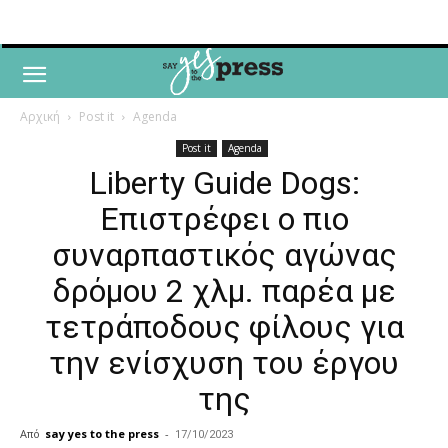
Αρχική
Post it
Agenda
Post it
Agenda
Liberty Guide Dogs:
Επιστρέφει ο πιο
συναρπαστικός αγώνας
δρόμου 2 χλμ. παρέα με
τετράποδους φίλους για
την ενίσχυση του έργου
της
Από
say yes to the press
-
17/10/2023