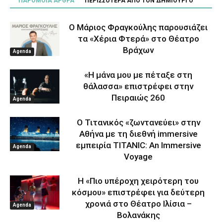
ΠΑΡΟΜΟΙΑ ΑΡΘΡΑ
ΠΕΡΙΣΣΟΤΕΡΑ ΑΠΟ ΤΟΝ ΔΗΜΙΟΥΡΓΟ
Ο Μάριος Φραγκούλης παρουσιάζει
τα «Χέρια Φτερά» στο Θέατρο
Βράχων
Agenda
«Η μάνα μου με πέταξε στη
θάλασσα» επιστρέφει στην
Πειραιώς 260
Agenda
Ο Τιτανικός «ζωντανεύει» στην
Αθήνα με τη διεθνή immersive
εμπειρία TITANIC: An Immersive
Agenda
Voyage
Η «Πιο υπέροχη χειρότερη του
κόσμου» επιστρέφει για δεύτερη
χρονιά στο Θέατρο Ιλίσια –
Agenda
Βολανάκης