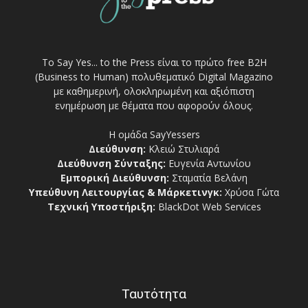
Το Say Yes... to the Press είναι το πρώτο free Β2Η
(Business to Human) πολυθεματικό Digital Magazino
με καθημερινή, ολοκληρωμένη και αξιόπιστη
ενημέρωση με θέματα που αφορούν όλους.
Η ομάδα SayYessers
Διεύθυνση:
Κλειώ Στυλιαρά
Διεύθυνση Σύνταξης:
Ευγενία Αντωνίου
Εμπορική Διεύθυνση:
Σταματία Βελάνη
Υπεύθυνη Λειτουργίας & Μάρκετινγκ:
Χρύσα Γώτα
Τεχνική Υποστήριξη:
BlackDot Web Services
Ταυτότητα