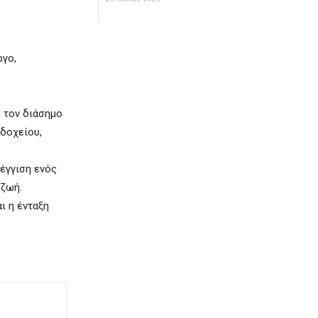
ργο,
ε τον διάσημο
οδοχείου,
σέγγιση ενός
 ζωή.
ι η ένταξη