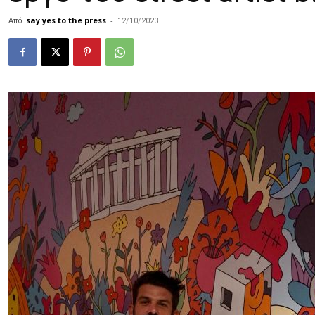
Από
say yes to the press
-
12/10/2023