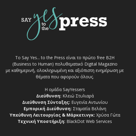
Το Say Yes... to the Press είναι το πρώτο free Β2Η
(Business to Human) πολυθεματικό Digital Magazino
με καθημερινή, ολοκληρωμένη και αξιόπιστη ενημέρωση με
θέματα που αφορούν όλους.
Η ομάδα SayYessers
Διεύθυνση:
Κλειώ Στυλιαρά
Διεύθυνση Σύνταξης:
Ευγενία Αντωνίου
Εμπορική Διεύθυνση:
Σταματία Βελάνη
Υπεύθυνη Λειτουργίας & Μάρκετινγκ:
Χρύσα Γώτα
Τεχνική Υποστήριξη:
BlackDot Web Services