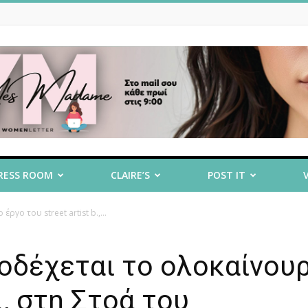
RESS ROOM
CLAIRE’S
POST IT
γο του street artist b.,...
ποδέχεται το ολοκαίνου
b., στη Στοά του