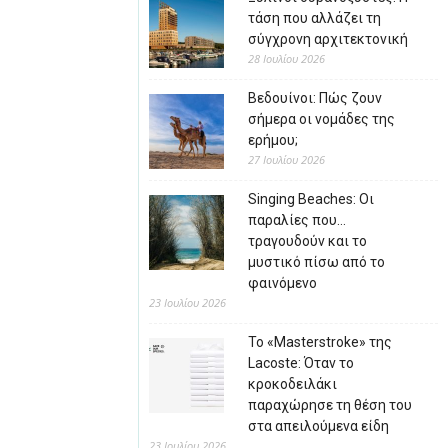
τάση που αλλάζει τη
σύγχρονη αρχιτεκτονική
28 Ιουλίου 2026
Βεδουίνοι: Πώς ζουν
σήμερα οι νομάδες της
ερήμου;
27 Ιουλίου 2026
Singing Beaches: Οι
παραλίες που…
τραγουδούν και το
μυστικό πίσω από το
φαινόμενο
23 Ιουλίου 2026
Το «Masterstroke» της
Lacoste: Όταν το
κροκοδειλάκι
παραχώρησε τη θέση του
στα απειλούμενα είδη
23 Ιουλίου 2026