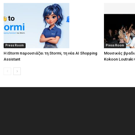
Press Room
Press Room
Η iStorm παρουσιάζει τη Stormi, τη νέα AI Shopping
Μουσικές βραδι
Assistant
Kokoon Loutraki 