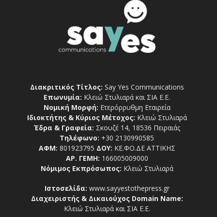
Διακριτικός Τίτλος:
Say Yes Communications
Επωνυμία:
Κλειώ Στυλιαρά και ΣΙΑ Ε.Ε.
Νομική Μορφή:
Ετερόρρυθμη Εταιρεία
Ιδιοκτήτης & Κύριος Μέτοχος:
Κλειώ Στυλιαρά
Έδρα & Γραφεία:
Σκουζέ 14, 18536 Πειραιάς
Τηλέφωνο:
+30 2130990585
ΑΦΜ:
801923795
ΔΟΥ:
ΚΕ.ΦΟ.ΔΕ ΑΤΤΙΚΗΣ
ΑΡ. ΓΕΜΗ:
166005009000
Νόμιμος Εκπρόσωπος:
Κλειώ Στυλιαρά
Ιστοσελίδα:
www.sayyestothepress.gr
Διαχειριστής & Δικαιούχος Domain Name:
Κλειώ Στυλιαρά και ΣΙΑ Ε.Ε.