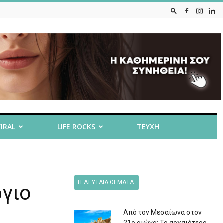
VIRAL
LIFE ROCKS
ΤΕΥΧΗ
ΤΕΛΕΥΤΑΙΑ ΘΕΜΑΤΑ
ργιο
Από τον Μεσαίωνα στον
21ο αιώνα: Το αρχαιότερο