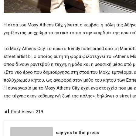
Η στοά του Moxy Athens City, γίνεται ο καμβάς, η πόλη της Αθήνας
γεμίζοντας με χρώμα το αστικό τοπίο στην «καρδιά» της πρωτε
Το Moxy Athens City, το πρώτο trendy hotel brand από τη Marriot
street artist b., ο οποίος αυτή τη φορά φιλοτεχνεί το «Athens
όπου δίνουν ραντεβού η τέχνη, η μόδα και η μουσική μέσα από μ
«Στο νέο έργο που δημιούργησα στη στοά του Moxy, εμπνέομαι α
πολύχρωμου κήπου, ως αναφορά στον μύθο του κήπου των Εσπερί
Η συνεργασία με το Moxy Athens City έχει ένα στοιχείο που με 
της τέχνης στην καθημερινή ζωή της πόλης», δηλώνει ο street art
Post Views:
219
say yes to the press