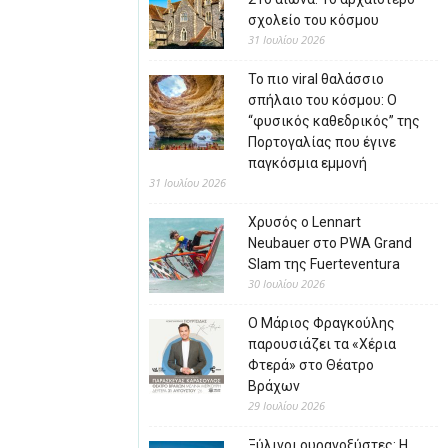
σχολείο του κόσμου
31 Ιουλίου 2026
Το πιο viral θαλάσσιο
σπήλαιο του κόσμου: Ο
“φυσικός καθεδρικός” της
Πορτογαλίας που έγινε
παγκόσμια εμμονή
31 Ιουλίου 2026
Χρυσός ο Lennart
Neubauer στο PWA Grand
Slam της Fuerteventura
30 Ιουλίου 2026
Ο Μάριος Φραγκούλης
παρουσιάζει τα «Χέρια
Φτερά» στο Θέατρο
Βράχων
29 Ιουλίου 2026
Ξύλινοι ουρανοξύστες: Η