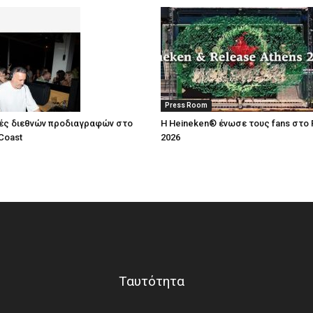
Press Room
ές διεθνών προδιαγραφών στο
Η Heineken® ένωσε τους fans στο 
Coast
2026
Ταυτότητα