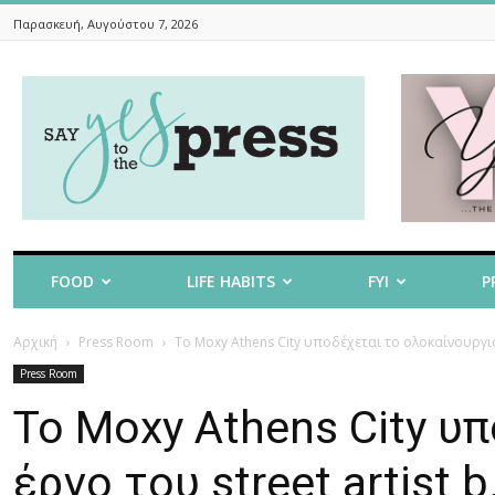
Παρασκευή, Αυγούστου 7, 2026
Say
Yes
To
The
Press
FOOD
LIFE HABITS
FYI
P
Αρχική
Press Room
Το Moxy Athens City υποδέχεται το ολοκαίνουργιο έρ
Press Room
Το Moxy Athens City υ
έργο του street artist 