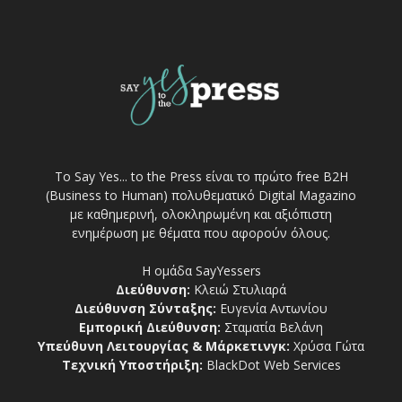
Το Say Yes... to the Press είναι το πρώτο free Β2Η
(Business to Human) πολυθεματικό Digital Magazino
με καθημερινή, ολοκληρωμένη και αξιόπιστη
ενημέρωση με θέματα που αφορούν όλους.
Η ομάδα SayYessers
Διεύθυνση:
Κλειώ Στυλιαρά
Διεύθυνση Σύνταξης:
Ευγενία Αντωνίου
Εμπορική Διεύθυνση:
Σταματία Βελάνη
Υπεύθυνη Λειτουργίας & Μάρκετινγκ:
Χρύσα Γώτα
Τεχνική Υποστήριξη:
BlackDot Web Services