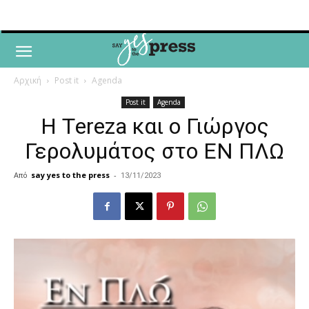
Αρχική
Post it
Agenda
Post it
Agenda
Η Τereza και ο Γιώργος
Γερολυμάτος στο ΕΝ ΠΛΩ
Από
say yes to the press
-
13/11/2023