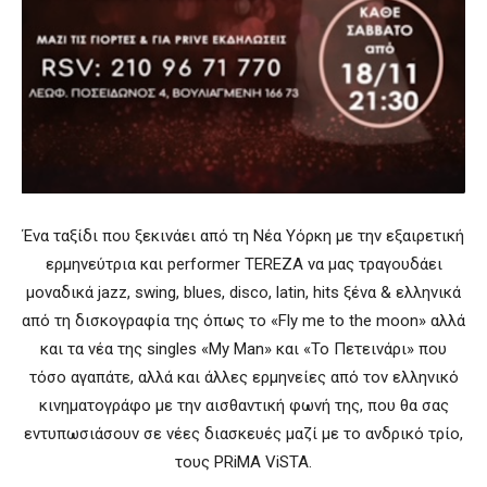
Ένα ταξίδι που ξεκινάει από τη Νέα Υόρκη με την εξαιρετική
ερμηνεύτρια και performer TEREZA να μας τραγουδάει
μοναδικά jazz, swing, blues, disco, latin, hits ξένα & ελληνικά
από τη δισκογραφία της όπως το «Fly me to the moon» αλλά
και τα νέα της singles «My Man» και «Το Πετεινάρι» που
τόσο αγαπάτε, αλλά και άλλες ερμηνείες από τον ελληνικό
κινηματογράφο με την αισθαντική φωνή της, που θα σας
εντυπωσιάσουν σε νέες διασκευές μαζί με το ανδρικό τρίο,
τους PRiMA ViSTA.