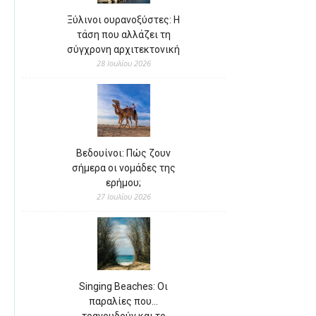
Ξύλινοι ουρανοξύστες: Η
τάση που αλλάζει τη
σύγχρονη αρχιτεκτονική
28 Ιουλίου 2026
Βεδουίνοι: Πώς ζουν
σήμερα οι νομάδες της
ερήμου;
27 Ιουλίου 2026
Singing Beaches: Οι
παραλίες που…
τραγουδούν και το