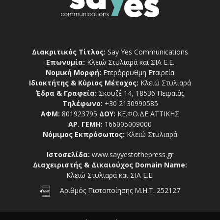
Διακριτικός Τίτλος:
Say Yes Communications
Επωνυμία:
Κλειώ Στυλιαρά και ΣΙΑ Ε.Ε.
Νομική Μορφή:
Ετερόρρυθμη Εταιρεία
Ιδιοκτήτης & Κύριος Μέτοχος:
Κλειώ Στυλιαρά
Έδρα & Γραφεία:
Σκουζέ 14, 18536 Πειραιάς
Τηλέφωνο:
+30 2130990585
ΑΦΜ:
801923795
ΔΟΥ:
ΚΕ.ΦΟ.ΔΕ ΑΤΤΙΚΗΣ
ΑΡ. ΓΕΜΗ:
166005009000
Νόμιμος Εκπρόσωπος:
Κλειώ Στυλιαρά
Ιστοσελίδα:
www.sayyestothepress.gr
Διαχειριστής & Δικαιούχος Domain Name:
Κλειώ Στυλιαρά και ΣΙΑ Ε.Ε.
Αριθμός Πιστοποίησης Μ.Η.Τ. 252127