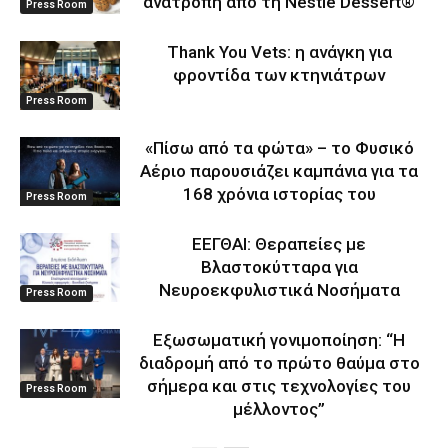
ανατροπή από τη Nestlé Dessert®
Press Room
Thank You Vets: η ανάγκη για
φροντίδα των κτηνιάτρων
Press Room
«Πίσω από τα φώτα» – το Φυσικό
Αέριο παρουσιάζει καμπάνια για τα
168 χρόνια ιστορίας του
Press Room
ΕΕΓΘΑΙ: Θεραπείες με
Βλαστοκύτταρα για
Νευροεκφυλιστικά Νοσήματα
Press Room
Eξωσωματική γονιμοποίηση: “Η
διαδρομή από το πρώτο θαύμα στο
σήμερα και στις τεχνολογίες του
Press Room
μέλλοντος’’