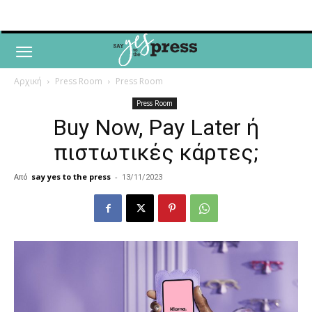
Αρχική
Press Room
Press Room
Press Room
Buy Now, Pay Later ή
πιστωτικές κάρτες;
Από
say yes to the press
-
13/11/2023