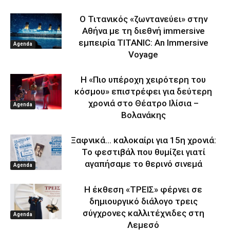
Ο Τιτανικός «ζωντανεύει» στην
Αθήνα με τη διεθνή immersive
εμπειρία TITANIC: An Immersive
Agenda
Voyage
Η «Πιο υπέροχη χειρότερη του
κόσμου» επιστρέφει για δεύτερη
χρονιά στο Θέατρο Ιλίσια –
Agenda
Βολανάκης
Ξαφνικά… καλοκαίρι για 15η χρονιά:
Το φεστιβάλ που θυμίζει γιατί
αγαπήσαμε το θερινό σινεμά
Agenda
Η έκθεση «ΤΡΕΙΣ» φέρνει σε
δημιουργικό διάλογο τρεις
σύγχρονες καλλιτέχνιδες στη
Agenda
Λεμεσό