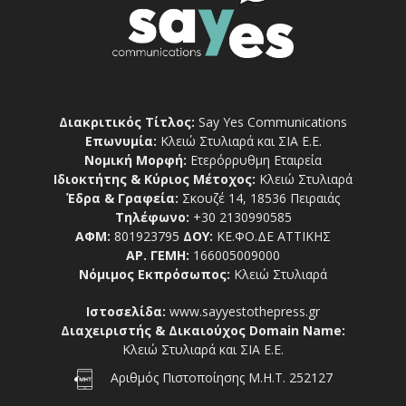
Διακριτικός Τίτλος:
Say Yes Communications
Επωνυμία:
Κλειώ Στυλιαρά και ΣΙΑ Ε.Ε.
Νομική Μορφή:
Ετερόρρυθμη Εταιρεία
Ιδιοκτήτης & Κύριος Μέτοχος:
Κλειώ Στυλιαρά
Έδρα & Γραφεία:
Σκουζέ 14, 18536 Πειραιάς
Τηλέφωνο:
+30 2130990585
ΑΦΜ:
801923795
ΔΟΥ:
ΚΕ.ΦΟ.ΔΕ ΑΤΤΙΚΗΣ
ΑΡ. ΓΕΜΗ:
166005009000
Νόμιμος Εκπρόσωπος:
Κλειώ Στυλιαρά
Ιστοσελίδα:
www.sayyestothepress.gr
Διαχειριστής & Δικαιούχος Domain Name:
Κλειώ Στυλιαρά και ΣΙΑ Ε.Ε.
Αριθμός Πιστοποίησης Μ.Η.Τ. 252127