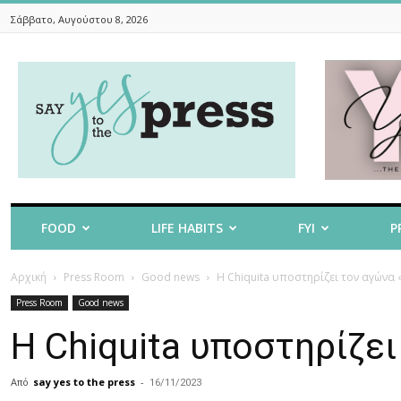
Σάββατο, Αυγούστου 8, 2026
Say
Yes
To
The
Press
FOOD
LIFE HABITS
FYI
P
Αρχική
Press Room
Good news
Η Chiquita υποστηρίζει τον αγώνα 
Press Room
Good news
Η Chiquita υποστηρίζει
Από
say yes to the press
-
16/11/2023