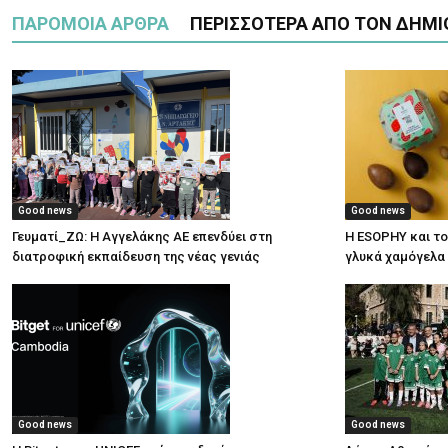
ΠΑΡΟΜΟΙΑ ΑΡΘΡΑ
ΠΕΡΙΣΣΟΤΕΡΑ ΑΠΟ ΤΟΝ ΔΗΜΙ
Good news
Good news
Γευματί_ΖΩ: Η Αγγελάκης ΑΕ επενδύει στη
Η ESOPHY και το
διατροφική εκπαίδευση της νέας γενιάς
γλυκά χαμόγελα
Good news
Good news