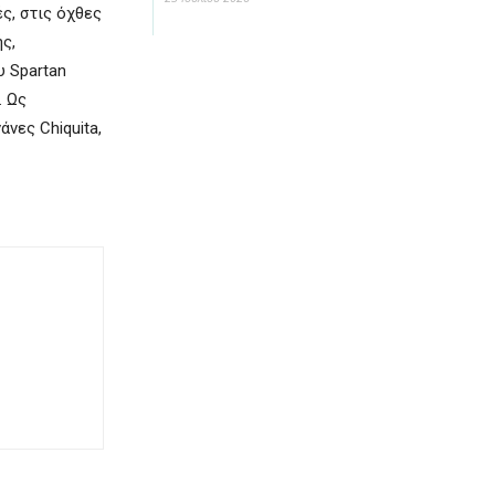
ς, στις όχθες
ς,
υ Spartan
. Ως
νες Chiquita,