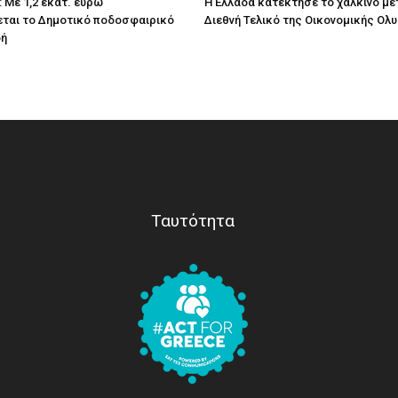
 Με 1,2 εκατ. ευρώ
Η Ελλάδα κατέκτησε το χάλκινο με
ται το Δημοτικό ποδοσφαιρικό
Διεθνή Τελικό της Οικονομικής Ολ
δή
Ταυτότητα