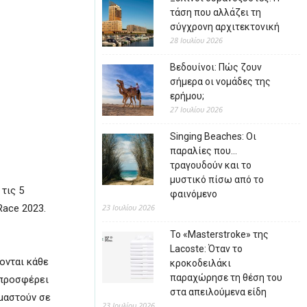
τάση που αλλάζει τη
σύγχρονη αρχιτεκτονική
28 Ιουλίου 2026
Βεδουίνοι: Πώς ζουν
σήμερα οι νομάδες της
ερήμου;
27 Ιουλίου 2026
Singing Beaches: Οι
παραλίες που…
τραγουδούν και το
μυστικό πίσω από το
τις 5
φαινόμενο
Race 2023.
23 Ιουλίου 2026
Το «Masterstroke» της
Lacoste: Όταν το
ονται κάθε
κροκοδειλάκι
παραχώρησε τη θέση του
 προσφέρει
στα απειλούμενα είδη
ιμαστούν σε
23 Ιουλίου 2026