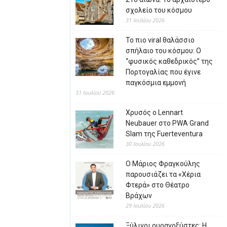
σχολείο του κόσμου
31 Ιουλίου 2026
Το πιο viral θαλάσσιο
σπήλαιο του κόσμου: Ο
“φυσικός καθεδρικός” της
Πορτογαλίας που έγινε
παγκόσμια εμμονή
31 Ιουλίου 2026
Χρυσός ο Lennart
Neubauer στο PWA Grand
Slam της Fuerteventura
30 Ιουλίου 2026
Ο Μάριος Φραγκούλης
παρουσιάζει τα «Χέρια
Φτερά» στο Θέατρο
Βράχων
29 Ιουλίου 2026
Ξύλινοι ουρανοξύστες: Η