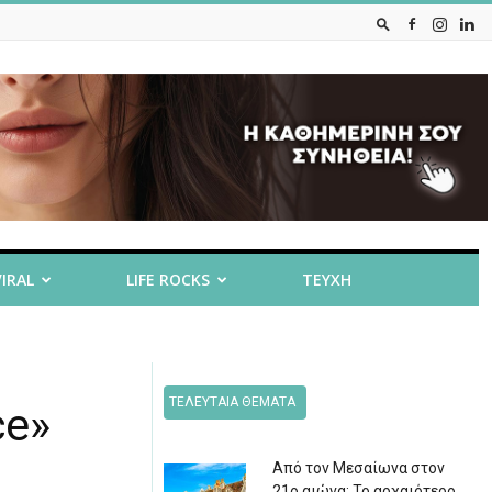
VIRAL
LIFE ROCKS
ΤΕΥΧΗ
ΤΕΛΕΥΤΑΙΑ ΘΕΜΑΤΑ
ce»
Από τον Μεσαίωνα στον
21ο αιώνα: Το αρχαιότερο