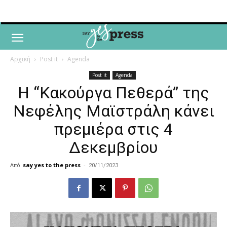
Αρχική
Post it
Agenda
Post it
Agenda
Η “Κακούργα Πεθερά” της
Νεφέλης Μαϊστράλη κάνει
πρεμιέρα στις 4
Δεκεμβρίου
Από
say yes to the press
-
20/11/2023