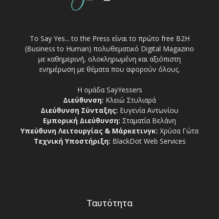
Το Say Yes... to the Press είναι το πρώτο free Β2Η
(Business to Human) πολυθεματικό Digital Magazino
με καθημερινή, ολοκληρωμένη και αξιόπιστη
ενημέρωση με θέματα που αφορούν όλους.
Η ομάδα SayYessers
Διεύθυνση:
Κλειώ Στυλιαρά
Διεύθυνση Σύνταξης:
Ευγενία Αντωνίου
Εμπορική Διεύθυνση:
Σταματία Βελάνη
Υπεύθυνη Λειτουργίας & Μάρκετινγκ:
Χρύσα Γώτα
Τεχνική Υποστήριξη:
BlackDot Web Services
Ταυτότητα