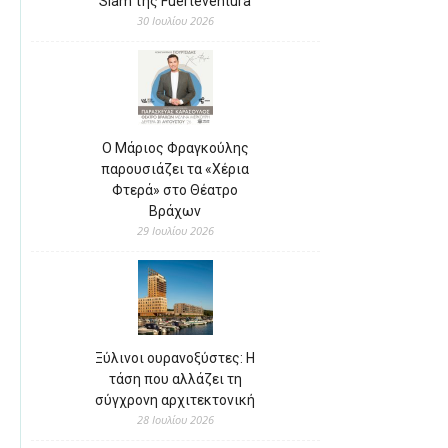
Slam της Fuerteventura
30 Ιουλίου 2026
Ο Μάριος Φραγκούλης
παρουσιάζει τα «Χέρια
Φτερά» στο Θέατρο
Βράχων
29 Ιουλίου 2026
Ξύλινοι ουρανοξύστες: Η
τάση που αλλάζει τη
σύγχρονη αρχιτεκτονική
28 Ιουλίου 2026