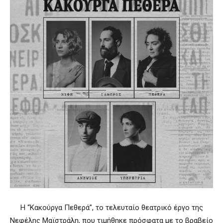
Η “Κακούργα Πεθερά”, το τελευταίο θεατρικό έργο της
Νεφέλης Μαϊστράλη, που τιμήθηκε πρόσφατα με το βραβείο