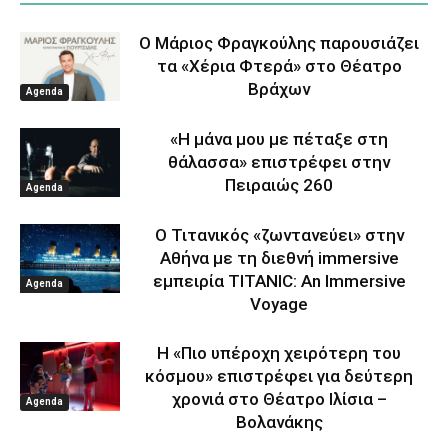
Ο Μάριος Φραγκούλης παρουσιάζει
τα «Χέρια Φτερά» στο Θέατρο
Βράχων
Agenda
«Η μάνα μου με πέταξε στη
θάλασσα» επιστρέφει στην
Πειραιώς 260
Agenda
Ο Τιτανικός «ζωντανεύει» στην
Αθήνα με τη διεθνή immersive
εμπειρία TITANIC: An Immersive
Agenda
Voyage
Η «Πιο υπέροχη χειρότερη του
κόσμου» επιστρέφει για δεύτερη
χρονιά στο Θέατρο Ιλίσια –
Agenda
Βολανάκης